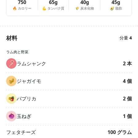
750
65g
40g
45g
🔥
カロリー
💪
タンパク質
🌾
炭水化物
🥑
脂肪
材料
分量
4
ラム肉と野菜
ラムシャンク
2
本
ジャガイモ
4
個
パプリカ
2
個
玉ねぎ
1
個
フェタチーズ
100
グラム