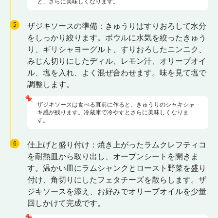
と、さらに美味しくなります。
5
ザジキソースの準備：きゅうりはすりおろして水分
をしっかり絞ります。ボウルに水気を絞ったきゅう
り、ギリシャヨーグルト、すりおろしたニンニク、
みじん切りにしたディル、レモン汁、オリーブオイ
ル、塩を入れ、よく混ぜ合わせます。味を見て塩で
調整します。
📌
ザジキソースは食べる直前に作ると、きゅうりのシャキシャ
キ感が残ります。冷蔵庫で冷やすとさらに美味しくなりま
す。
6
仕上げと盛り付け：焼き上がったラムクレフティコ
を耐熱皿から取り出し、オーブンシートを開きま
す。温かい皿にラムシャンクとロースト野菜を盛り
付け、角切りにしたフェタチーズを散らします。ザ
ジキソースを添え、お好みでオリーブオイルを少量
回しかけて完成です。
📌