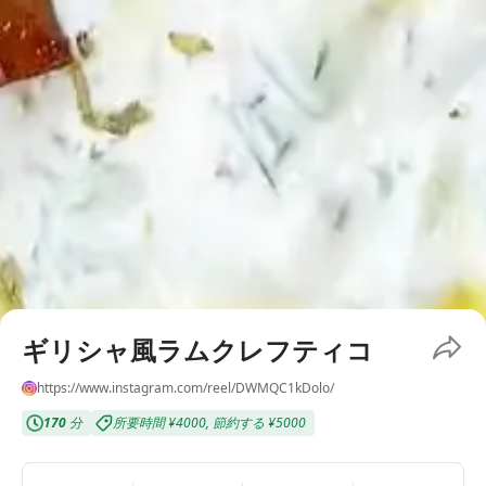
ギリシャ風ラムクレフティコ
https://www.instagram.com/reel/DWMQC1kDolo/
170
分
所要時間
¥4000
,
節約する
¥5000