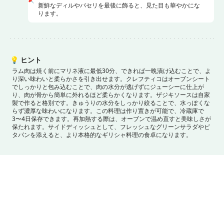
新鮮なディルやパセリを最後に飾ると、見た目も華やかにな
ります。
💡
ヒント
ラム肉は焼く前にマリネ液に最低30分、できれば一晩漬け込むことで、よ
り深い味わいと柔らかさを引き出せます。
クレフティコはオーブンシート
でしっかりと包み込むことで、肉の水分が逃げずにジューシーに仕上が
り、肉が骨から簡単に外れるほど柔らかくなります。
ザジキソースは自家
製で作ると格別です。きゅうりの水分をしっかり絞ることで、水っぽくな
らず濃厚な味わいになります。
この料理は作り置きが可能で、冷蔵庫で
3〜4日保存できます。再加熱する際は、オーブンで温め直すと美味しさが
保たれます。
サイドディッシュとして、フレッシュなグリーンサラダやピ
タパンを添えると、より本格的なギリシャ料理の食卓になります。