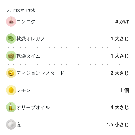
ラム肉のマリネ液
ニンニク
4
かけ
乾燥オレガノ
1
大さじ
乾燥タイム
1
大さじ
ディジョンマスタード
2
大さじ
レモン
1
個
オリーブオイル
4
大さじ
塩
1.5
小さじ