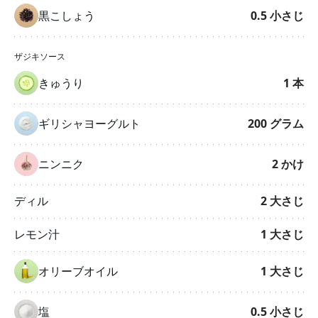
黒こしょう
0.5
小さじ
ザジキソース
きゅうり
1
本
ギリシャヨーグルト
200
グラム
ニンニク
2
かけ
ディル
2
大さじ
レモン汁
1
大さじ
オリーブオイル
1
大さじ
塩
0.5
小さじ