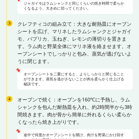
ジャガイモはラムシャンクと同じくらいの焼き時間で柔らか
くなるよう、大きめに切ってください。
3
クレフティコの組み立て：大きな耐熱皿にオーブン
シートを広げ、マリネしたラムシャンクとジャガイ
モ、パプリカ、玉ねぎ、レモンの薄切りを置きま
す。ラム肉と野菜全体にマリネ液を絡ませます。オ
ーブンシートでしっかりと包み、蒸気が逃げないよ
うに閉じます。
📌
オーブンシートを二重にすると、よりしっかりと閉じること
ができます。蒸気を逃がさないことが肉を柔らかく仕上げる
秘訣です。
4
オーブンで焼く：オーブンを160℃に予熱し、ラム
シャンクを包んだ耐熱皿を入れ、約2時間半から3時
間焼きます。肉が骨から簡単に外れるくらい柔らか
くなったら焼き上がりです。
📌
途中で何度かオーブンシートを開け、肉汁を野菜にかけ回す