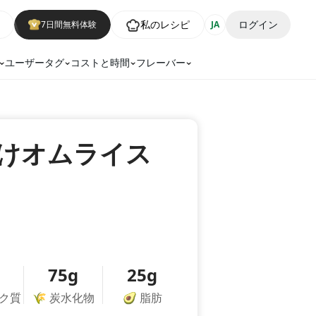
私のレシピ
ログイン
7日間無料体験
JA
ユーザータグ
コストと時間
フレーバー
けオムライス
75g
25g
ク質
🌾
炭水化物
🥑
脂肪