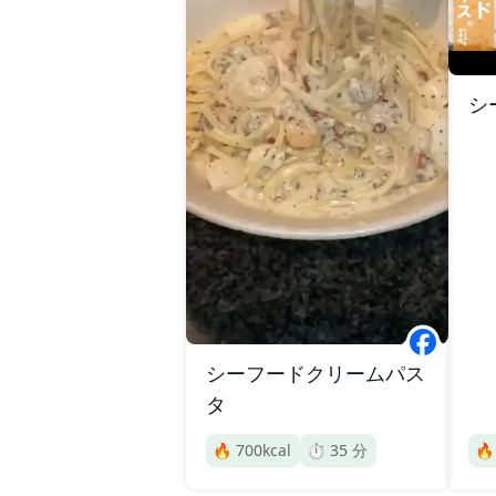
シ
シーフードクリームパス
タ
🔥
700
kcal
⏱️
35
分
