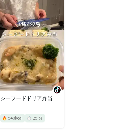
シーフードドリア弁当
🔥
540
kcal
⏱️
25
分