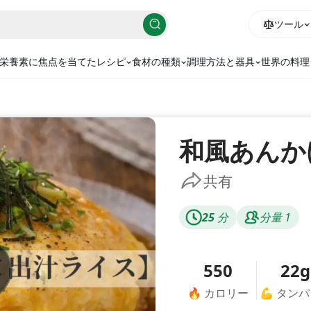
ツール
栄養素に焦点を当てたレシピ
食材の種類
調理方法と器具
世界の料理
和風あんか
共有
25
分
分量
1
550
22g
🔥
カロリー
💪
タンパ