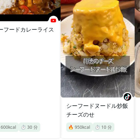
ーフードカレーライス
シーフードヌードル炒飯
チーズのせ

600
kcal
⏱️
30
分
🔥
950
kcal
⏱️
10
分