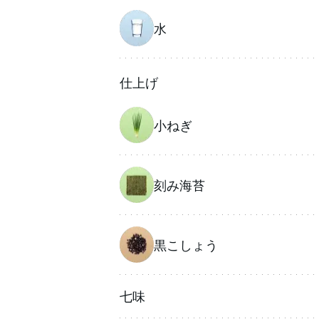
水
仕上げ
小ねぎ
刻み海苔
黒こしょう
七味