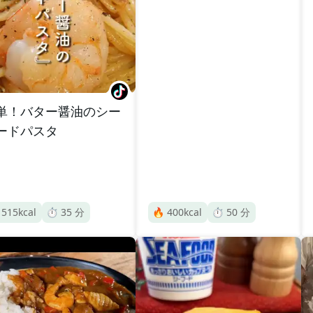
単！バター醤油のシー
ードパスタ

515
kcal
⏱️
35
分
🔥
400
kcal
⏱️
50
分