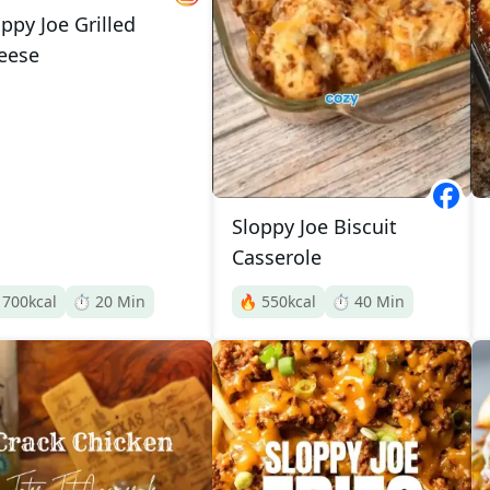
ppy Joe Grilled
eese
Sloppy Joe Biscuit
Casserole

700
kcal
⏱️
20
Min
🔥
550
kcal
⏱️
40
Min