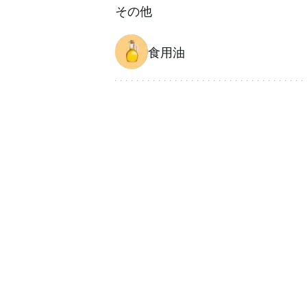
その他
食用油