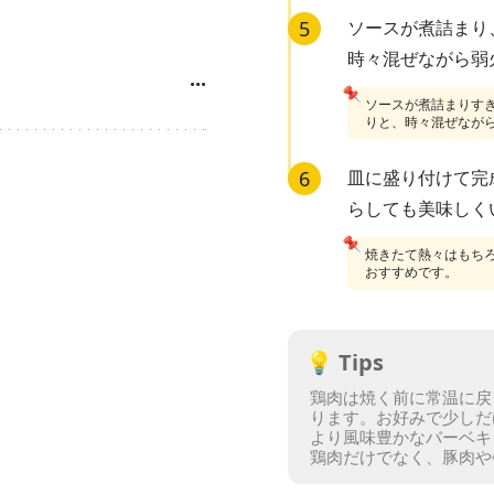
5
ソースが煮詰まり
時々混ぜながら弱
···
📌
ソースが煮詰まりす
りと、時々混ぜなが
6
皿に盛り付けて完
らしても美味しく
📌
焼きたて熱々はもち
おすすめです。
💡
Tips
鶏肉は焼く前に常温に戻
ります。
お好みで少しだ
より風味豊かなバーベキ
鶏肉だけでなく、豚肉や