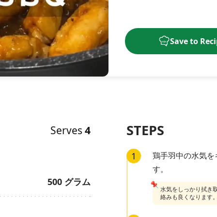
Save to Rec
STEPS
Serves
4
1
鶏手羽中の水気を
す。
500
グラム
📌
水気をしっかり拭き
絡みも良くなります