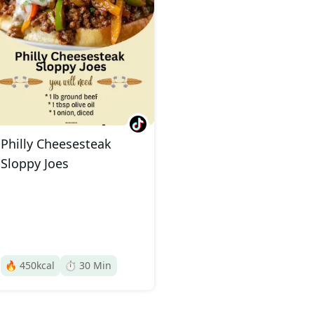
Philly Cheesesteak
Sloppy Joes
🔥
450
kcal
⏱️
30
Min