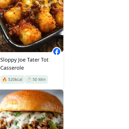
Sloppy Joe Tater Tot
Casserole
🔥
520
kcal
⏱️
50
Min