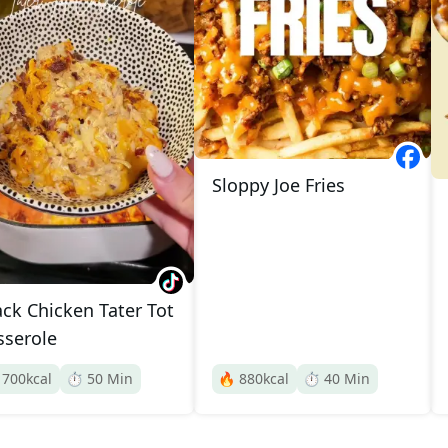
Sloppy Joe Fries
ack Chicken Tater Tot
sserole

700
kcal
⏱️
50
Min
🔥
880
kcal
⏱️
40
Min