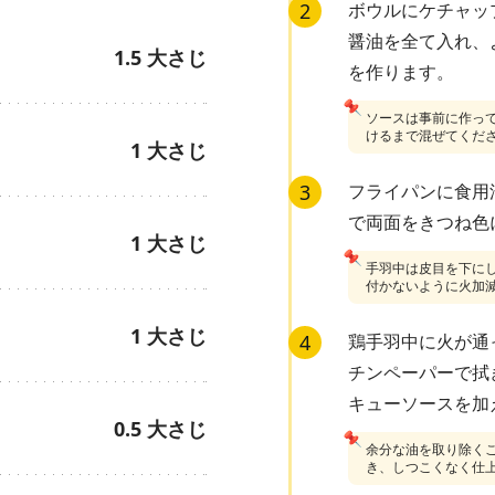
2
ボウルにケチャッ
醤油を全て入れ、
1.5
大さじ
を作ります。
📌
ソースは事前に作っ
けるまで混ぜてくだ
1
大さじ
3
フライパンに食用
で両面をきつね色
1
大さじ
📌
手羽中は皮目を下に
付かないように火加
1
大さじ
4
鶏手羽中に火が通
チンペーパーで拭
キューソースを加
0.5
大さじ
📌
余分な油を取り除く
き、しつこくなく仕