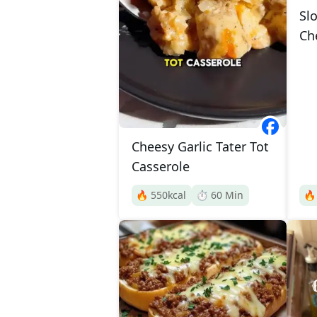
Slo
Ch
Cheesy Garlic Tater Tot
Casserole
🔥
550
kcal
⏱️
60
Min
