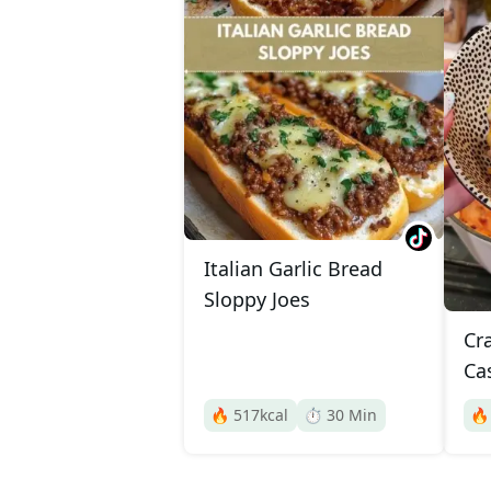
Italian Garlic Bread
Sloppy Joes
Cr
Ca
🔥
517
kcal
⏱️
30
Min
