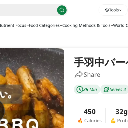
Tools
utrient Focus
Food Categories
Cooking Methods & Tools
World C
手羽中バー
Share
25
Min
Serves
4
450
32g
🔥
Calories
💪
Prot