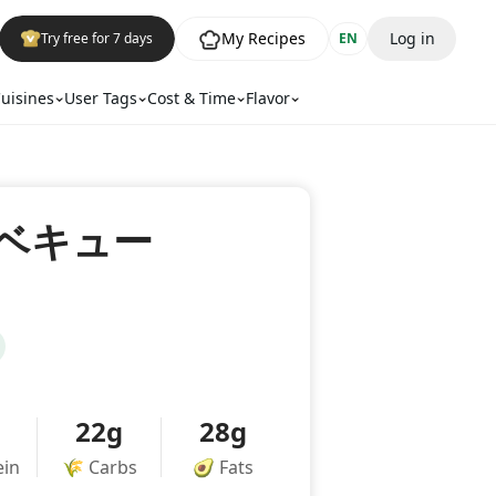
My Recipes
Log in
Try free for 7 days
EN
uisines
User Tags
Cost & Time
Flavor
ベキュー
22g
28g
ein
🌾
Carbs
🥑
Fats