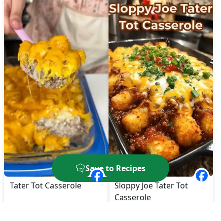
Save to Recipes
Tater Tot Casserole
Sloppy Joe Tater Tot
Casserole
🔥
860
kcal
⏱️
55
Min
🔥
520
kcal
⏱️
50
Min