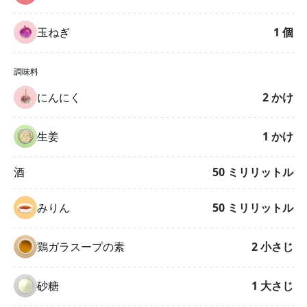
玉ねぎ
1
個
調味料
にんにく
2
かけ
生姜
1
かけ
酒
50
ミリリットル
みりん
50
ミリリットル
鶏ガラスープの素
2
小さじ
砂糖
1
大さじ