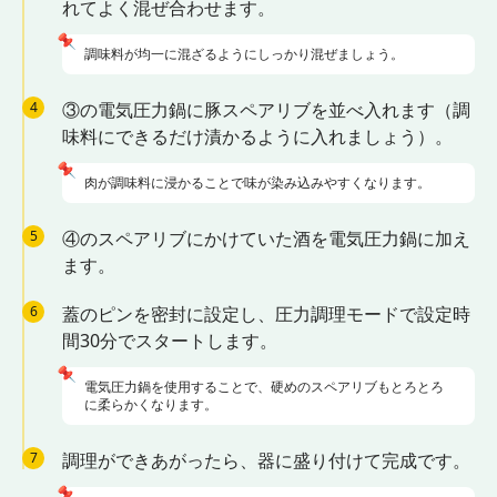
れてよく混ぜ合わせます。
📌
調味料が均一に混ざるようにしっかり混ぜましょう。
4
③の電気圧力鍋に豚スペアリブを並べ入れます（調
味料にできるだけ漬かるように入れましょう）。
📌
肉が調味料に浸かることで味が染み込みやすくなります。
5
④のスペアリブにかけていた酒を電気圧力鍋に加え
ます。
6
蓋のピンを密封に設定し、圧力調理モードで設定時
間30分でスタートします。
📌
電気圧力鍋を使用することで、硬めのスペアリブもとろとろ
に柔らかくなります。
7
調理ができあがったら、器に盛り付けて完成です。
📌