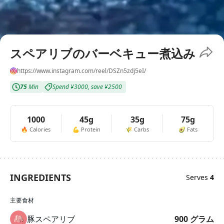
スペアリブのバーベキュー煮込み
https://www.instagram.com/reel/DSZn5zdj5eI/
75
Min
Spend
¥3000
,
save
¥2500
1000
45g
35g
75g
🔥
Calories
💪
Protein
🌾
Carbs
🥑
Fats
INGREDIENTS
Serves
4
主要食材
豚スペアリブ
900
グラム