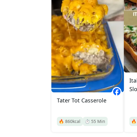
Ita
Sl
Tater Tot Casserole
🔥
860
kcal
⏱️
55
Min
