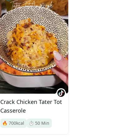
Crack Chicken Tater Tot
Casserole
🔥
700
kcal
⏱️
50
Min