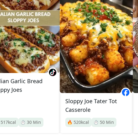
lian Garlic Bread
oppy Joes
Sloppy Joe Tater Tot
Casserole

517
kcal
⏱️
30
Min
🔥
520
kcal
⏱️
50
Min