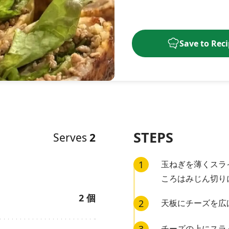
Save to Rec
STEPS
Serves
2
1
玉ねぎを薄くスラ
ころはみじん切り
2
個
2
天板にチーズを広
チーズの上にスラ