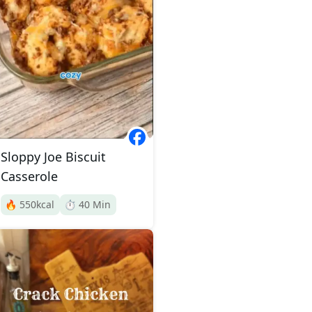
Sloppy Joe Biscuit
Casserole
🔥
550
kcal
⏱️
40
Min