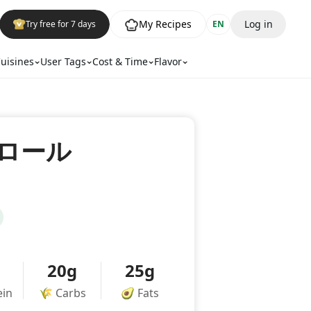
My Recipes
Log in
Try free for 7 days
EN
uisines
User Tags
Cost & Time
Flavor
ロール
20g
25g
ein
🌾
Carbs
🥑
Fats