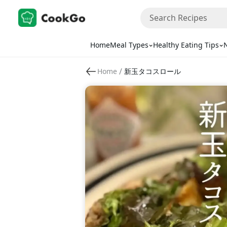
Home
Meal Types
Healthy Eating Tips
N
/
Home
新玉タコスロール