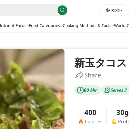
Tools
utrient Focus
Food Categories
Cooking Methods & Tools
World C
新玉タコス
Share
60
Min
Serves
2
400
30g
🔥
Calories
💪
Prot