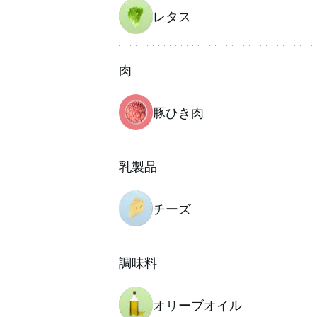
レタス
肉
豚ひき肉
乳製品
チーズ
調味料
オリーブオイル