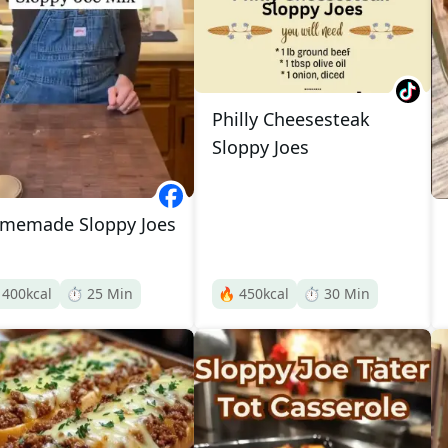
Philly Cheesesteak
Sloppy Joes
memade Sloppy Joes

400
kcal
⏱️
25
Min
🔥
450
kcal
⏱️
30
Min