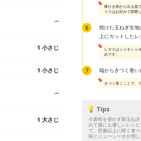
📌
豚ひき肉から出る脂
イスはお好みで調整
···
6
焼けた玉ねぎ生地
上にカットしたレ
📌
1
小さじ
レタスはシャキシャ
めです。
1
小さじ
7
端からきつく巻い
📌
きつく巻くことで、
···
💡
Tips
1
大さじ
小麦粉を使わず新玉ねぎ
れて腸にも優しいレシピ
で、想像以上に軽く食べ
味とジューシーさが増し