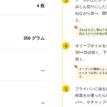
3
4
枚
みじん切りにした
ねながら並べ、隙
と。
📌
玉ねぎを少し重ねて
焼き上がりの生地が
350
グラム
4
オリーブオイルを
30〜35分焼く
焼く。
📌
オーブンの機種によ
···
かりきつね色になる
す。
5
フライパンに油を
程度火が通ったら
パー、ケチャップ
···