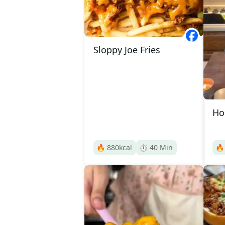
Sloppy Joe Fries
Ho
🔥
880
kcal
⏱️
40
Min
