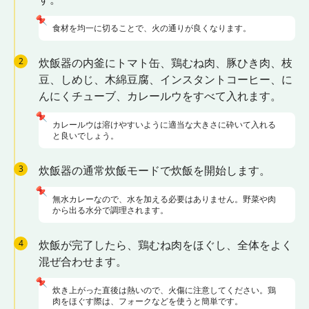
📌
食材を均一に切ることで、火の通りが良くなります。
2
炊飯器の内釜にトマト缶、鶏むね肉、豚ひき肉、枝
豆、しめじ、木綿豆腐、インスタントコーヒー、に
んにくチューブ、カレールウをすべて入れます。
📌
カレールウは溶けやすいように適当な大きさに砕いて入れる
と良いでしょう。
3
炊飯器の通常炊飯モードで炊飯を開始します。
📌
無水カレーなので、水を加える必要はありません。野菜や肉
から出る水分で調理されます。
4
炊飯が完了したら、鶏むね肉をほぐし、全体をよく
混ぜ合わせます。
📌
炊き上がった直後は熱いので、火傷に注意してください。鶏
肉をほぐす際は、フォークなどを使うと簡単です。