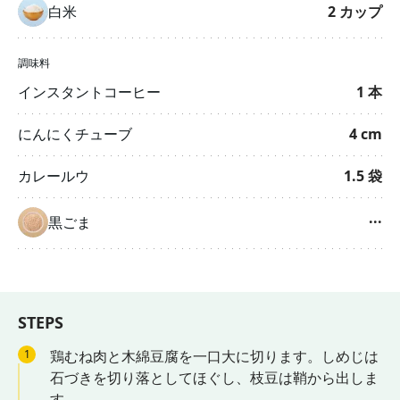
白米
2
カップ
調味料
インスタントコーヒー
1
本
にんにくチューブ
4
cm
カレールウ
1.5
袋
黒ごま
···
STEPS
1
鶏むね肉と木綿豆腐を一口大に切ります。しめじは
石づきを切り落としてほぐし、枝豆は鞘から出しま
す。