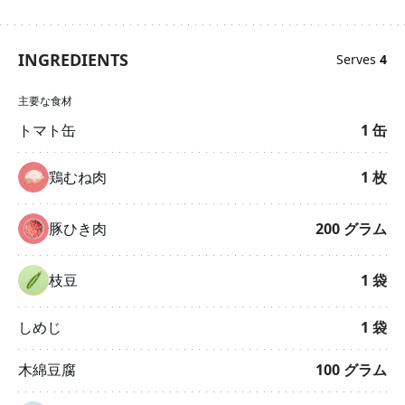
INGREDIENTS
Serves
4
主要な食材
トマト缶
1
缶
鶏むね肉
1
枚
豚ひき肉
200
グラム
枝豆
1
袋
しめじ
1
袋
木綿豆腐
100
グラム