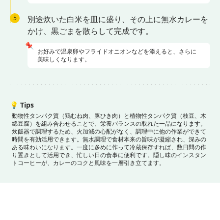
5
別途炊いた白米を皿に盛り、その上に無水カレーを
かけ、黒ごまを散らして完成です。
📌
お好みで温泉卵やフライドオニオンなどを添えると、さらに
美味しくなります。
💡
Tips
動物性タンパク質（鶏むね肉、豚ひき肉）と植物性タンパク質（枝豆、木
綿豆腐）を組み合わせることで、栄養バランスの取れた一品になります。
炊飯器で調理するため、火加減の心配がなく、調理中に他の作業ができて
時間を有効活用できます。
無水調理で食材本来の旨味が凝縮され、深みの
ある味わいになります。
一度に多めに作って冷蔵保存すれば、数日間の作
り置きとして活用でき、忙しい日の食事に便利です。
隠し味のインスタン
トコーヒーが、カレーのコクと風味を一層引き立てます。