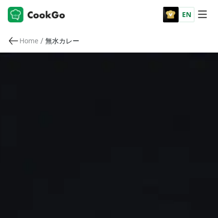
EN
/
Home
無水カレー