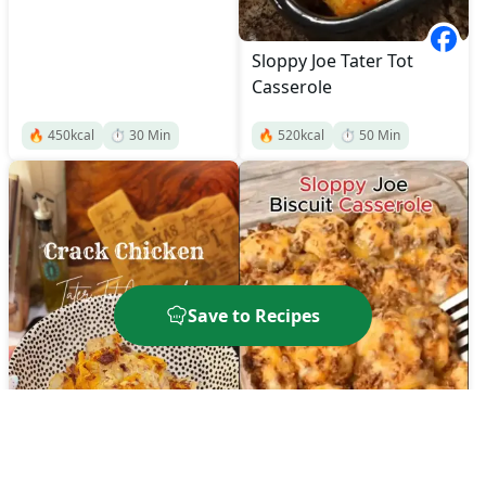
Sloppy Joe Tater Tot
Casserole
🔥
450
kcal
⏱️
30
Min
🔥
520
kcal
⏱️
50
Min
Save to Recipes