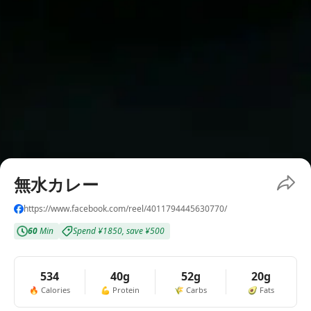
無水カレー
https://www.facebook.com/reel/4011794445630770/
60
Min
Spend
¥1850
,
save
¥500
534
40g
52g
20g
🔥
Calories
💪
Protein
🌾
Carbs
🥑
Fats