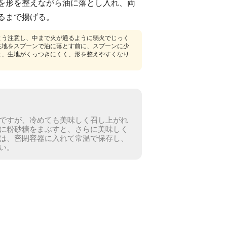
を形を整えながら油に落とし入れ、両
るまで揚げる。
よう注意し、中まで火が通るように弱火でじっく
生地をスプーンで油に落とす前に、スプーンに少
と、生地がくっつきにくく、形を整えやすくなり
ですが、冷めても美味しく召し上がれ
に粉砂糖をまぶすと、さらに美味しく
は、密閉容器に入れて常温で保存し、
い。