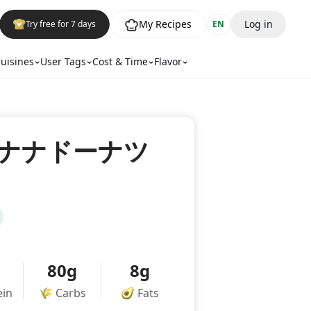
My Recipes
Log in
Try free for 7 days
EN
uisines
User Tags
Cost & Time
Flavor
ナナドーナツ
80g
8g
ein
🌾
Carbs
🥑
Fats