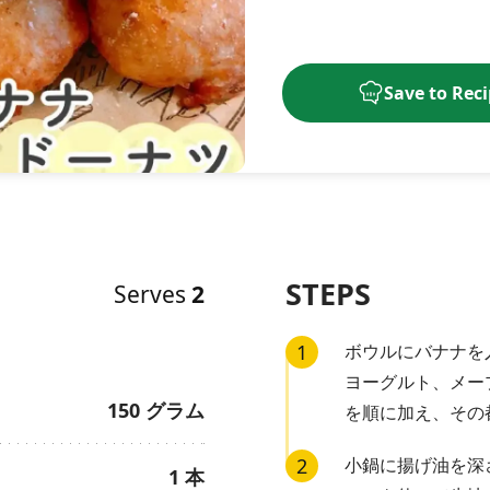
Save to Rec
STEPS
Serves
2
1
ボウルにバナナを
ヨーグルト、メー
150
グラム
を順に加え、その
2
小鍋に揚げ油を深さ
1
本