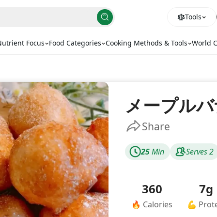
Tools
utrient Focus
Food Categories
Cooking Methods & Tools
World C
メープルバ
Share
25
Min
Serves
2
360
7g
🔥
Calories
💪
Prot