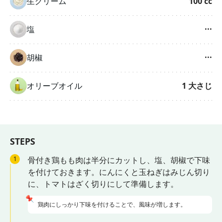
生クリーム
100
cc
塩
···
胡椒
···
オリーブオイル
1
大さじ
STEPS
1
骨付き鶏もも肉は半分にカットし、塩、胡椒で下味
を付けておきます。にんにくと玉ねぎはみじん切り
に、トマトはざく切りにして準備します。
📌
鶏肉にしっかり下味を付けることで、風味が増します。