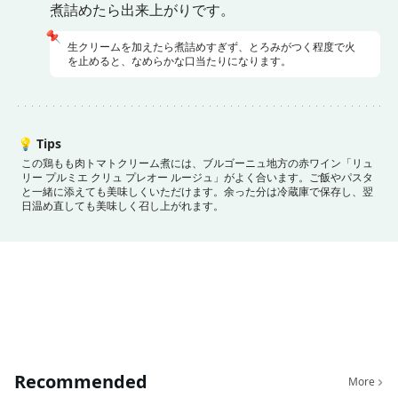
煮詰めたら出来上がりです。
📌
生クリームを加えたら煮詰めすぎず、とろみがつく程度で火
を止めると、なめらかな口当たりになります。
💡
Tips
この鶏もも肉トマトクリーム煮には、ブルゴーニュ地方の赤ワイン「リュ
リー プルミエ クリュ プレオー ルージュ」がよく合います。
ご飯やパスタ
と一緒に添えても美味しくいただけます。
余った分は冷蔵庫で保存し、翌
日温め直しても美味しく召し上がれます。
Recommended
More