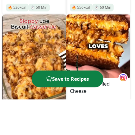
🔥
520
kcal
⏱️
50
Min
🔥
550
kcal
⏱️
60
Min
Save to Recipes
Sloppy Joe Grilled
Cheese
Sloppy Joe Biscuit