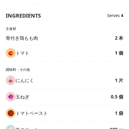
INGREDIENTS
Serves
4
主食材
骨付き鶏もも肉
2
本
トマト
1
個
調味料・その他
にんにく
1
片
玉ねぎ
0.5
個
トマトペースト
1
袋