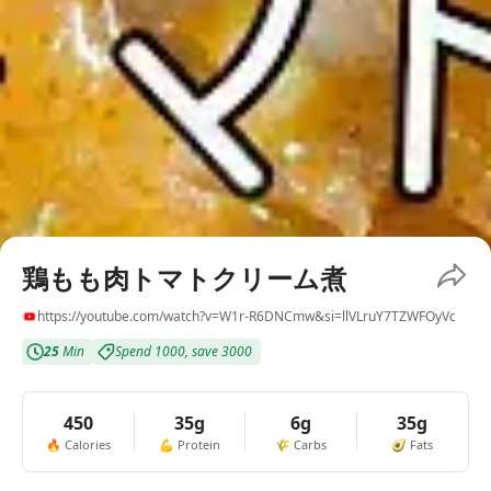
鶏もも肉トマトクリーム煮
https://youtube.com/watch?v=W1r-R6DNCmw&si=llVLruY7TZWFOyVc
25
Min
Spend
1000
,
save
3000
450
35g
6g
35g
🔥
Calories
💪
Protein
🌾
Carbs
🥑
Fats