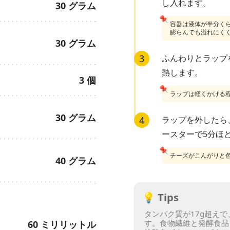
し入れます。
30
グラム
📌
容器は液体が半分く
膨らんでも溢れにく
30
グラム
3
ふんわりとラップ
熱します。
3
個
📌
ラップは軽くかける
30
グラム
4
ラップを外したら、
ースターで5分ほ
📌
チーズがこんがりと
40
グラム
💡
Tips
タンパク質が17g超え
す。
食物繊維と発酵食品
60
ミリリットル