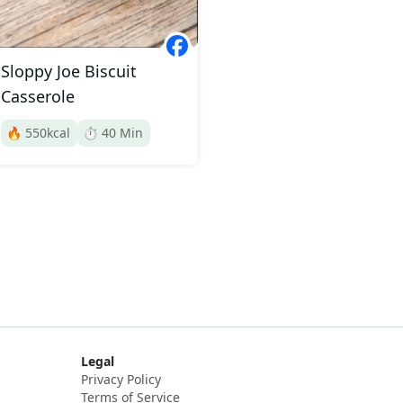
Sloppy Joe Biscuit
Casserole
🔥
550
kcal
⏱️
40
Min
Legal
Privacy Policy
Terms of Service