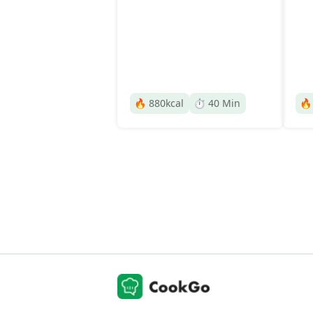
🔥
880
kcal
⏱️
40
Min
