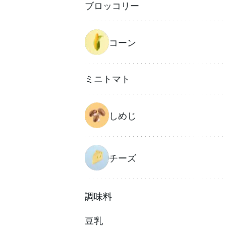
ブロッコリー
コーン
ミニトマト
しめじ
チーズ
調味料
豆乳