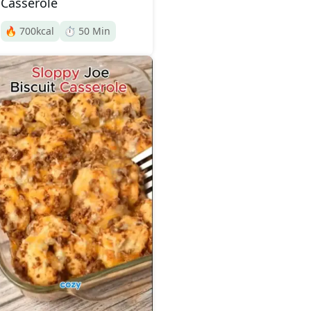
Casserole
🔥
700
kcal
⏱️
50
Min