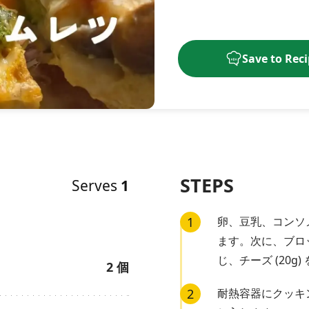
Save to Rec
STEPS
Serves
1
1
卵、豆乳、コンソ
ます。次に、ブロ
じ、チーズ (20g
2
個
2
耐熱容器にクッキ