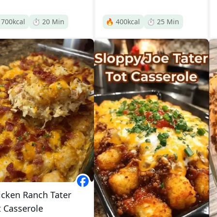

700
kcal
⏱️
20
Min
🔥
400
kcal
⏱️
25
Min
icken Ranch Tater
t Casserole