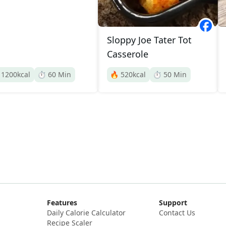
Sloppy Joe Tater Tot
Casserole

1200
kcal
⏱️
60
Min
🔥
520
kcal
⏱️
50
Min
Features
Support
Daily Calorie Calculator
Contact Us
Recipe Scaler