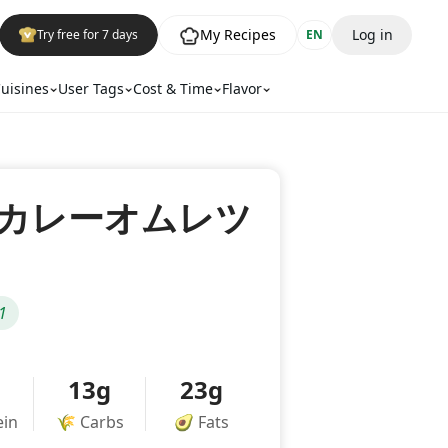
My Recipes
Log in
Try free for 7 days
EN
uisines
User Tags
Cost & Time
Flavor
カレーオムレツ
1
13g
23g
ein
🌾
Carbs
🥑
Fats