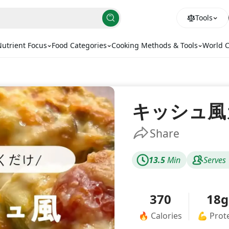
Tools
utrient Focus
Food Categories
Cooking Methods & Tools
World C
キッシュ風
Share
13.5
Min
Serves
370
18g
🔥
Calories
💪
Prot