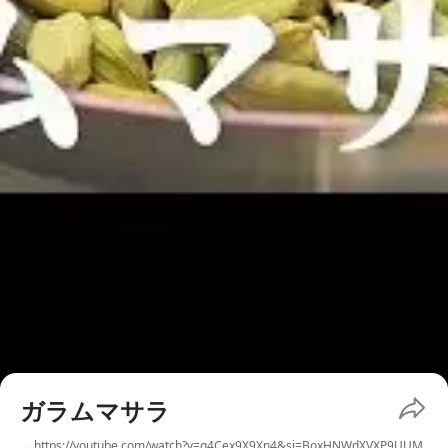
ガラムマサラ
https://youtube.com/watch?v=g4Cex9X9Xn4&si=BoxHNWdXVXP9UUM