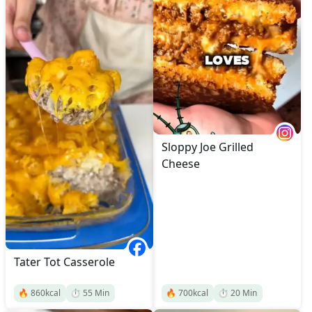
Sloppy Joe Grilled
Cheese
Tater Tot Casserole
🔥
860
kcal
⏱️
55
Min
🔥
700
kcal
⏱️
20
Min