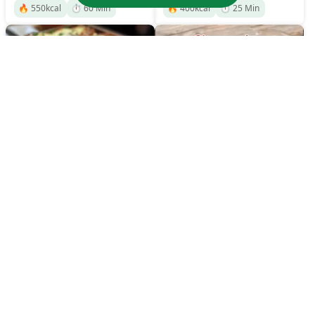
🔥
550
kcal
⏱️
60
Min
🔥
400
kcal
⏱️
25
Min
Italian Garlic Bread
Sloppy Joes
Sloppy Joe Biscuit