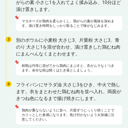
がらの素 小さじ1を入れてよく揉み込み、10分ほど
漬け置きします。
📌
マヨネーズが鶏肉を柔らかくし、鶏がらの素が風味を深めま
す。漬け置き時間をしっかり取ることで味がなじみます。
3
別のボウルに小麦粉 大さじ3、片栗粉 大さじ3、青
のり 大さじ1を混ぜ合わせ、漬け置きした鶏むね肉
にまんべんなくまとわせます。
📌
粉類は均等に混ぜてから鶏肉にまぶすと、衣がムラなくつき
ます。余分な粉は軽くはたき落としましょう。
4
フライパンにサラダ油 大さじ3をひき、中火で熱し
ます。衣をまとわせた鶏むね肉を並べ入れ、両面が
きつね色になるまで揚げ焼きにします。
📌
鶏肉が重ならないように並べ、片面ずつじっくり焼くことで
カリッとした食感になります。焦げ付かないよう火加減に注
意してください。