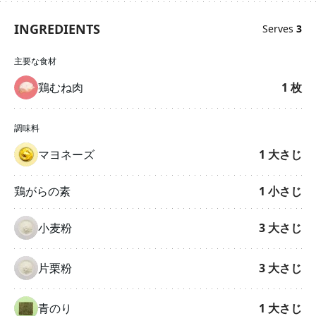
INGREDIENTS
Serves
3
主要な食材
鶏むね肉
1
枚
調味料
マヨネーズ
1
大さじ
鶏がらの素
1
小さじ
小麦粉
3
大さじ
片栗粉
3
大さじ
青のり
1
大さじ