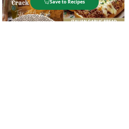
Save to Recipes
Italian Garlic Bread
Sloppy Joes
Crack Chicken Tater Tot
Casserole
🔥
700
kcal
⏱️
50
Min
🔥
517
kcal
⏱️
30
Min