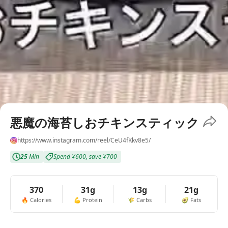
悪魔の海苔しおチキンスティック
https://www.instagram.com/reel/CeU4fKkv8e5/
25
Min
Spend
¥600
,
save
¥700
370
31g
13g
21g
🔥
Calories
💪
Protein
🌾
Carbs
🥑
Fats