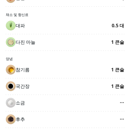
채소 및 향신료
대파
0.5
대
다진 마늘
1
큰술
양념
참기름
1
큰술
국간장
1
큰술
소금
···
후추
···