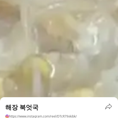
해장 북엇국
https://www.instagram.com/reel/DTcR79xkibk/