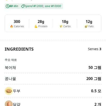
60
Min
Spend
₩12000
,
save
₩10000
300
28g
18g
12g
🔥
Calories
💪
Protein
🌾
Carbs
🥑
Fats
INGREDIENTS
Serves
3
주요 재료
북어채
50
그램
콩나물
200
그램
두부
0.5
모
달걀
2
개