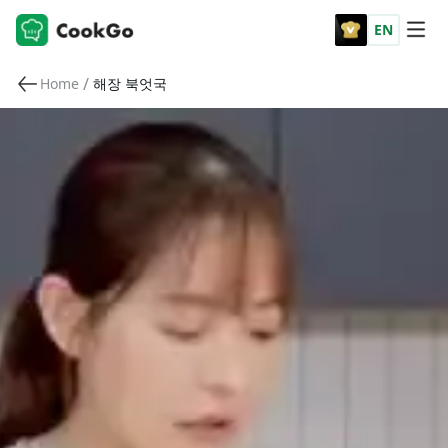
EN
/
Home
해장 북엇국