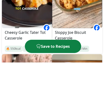
Cheesy Garlic Tater Tot
Sloppy Joe Biscuit
Casserole
Casserole
Save to Recipes
🔥
550
kcal
⏱️
60
Min
🔥
550
kcal
⏱️
40
Min