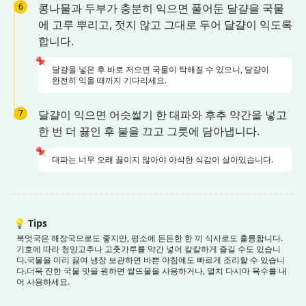
6
콩나물과 두부가 충분히 익으면 풀어둔 달걀을 국물
에 고루 뿌리고, 젓지 않고 그대로 두어 달걀이 익도록
합니다.
📌
달걀을 넣은 후 바로 저으면 국물이 탁해질 수 있으니, 달걀이
완전히 익을 때까지 기다리세요.
7
달걀이 익으면 어슷썰기 한 대파와 후추 약간을 넣고
한 번 더 끓인 후 불을 끄고 그릇에 담아냅니다.
📌
대파는 너무 오래 끓이지 않아야 아삭한 식감이 살아있습니다.
💡
Tips
북엇국은 해장국으로도 좋지만, 평소에 든든한 한 끼 식사로도 훌륭합니다.
기호에 따라 청양고추나 고춧가루를 약간 넣어 칼칼하게 즐길 수도 있습니
다.
국물을 미리 끓여 냉장 보관하면 바쁜 아침에도 빠르게 조리할 수 있습니
다.
더욱 진한 국물 맛을 원하면 쌀뜨물을 사용하거나, 멸치 다시마 육수를 내
어 사용하세요.