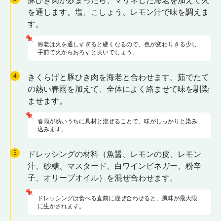
豚ひき肉が炒まったら、マリネした海老を加えて火
を通します。塩、こしょう、レモン汁で味を調えま
す。
📌
海老は火を通しすぎると硬くなるので、色が変わりきる少し
手前で火からおろすと良いでしょう。
4
きくらげと豚ひき肉を海老と合わせます。茹でたて
の熱い春雨を加えて、全体によく絡ませて味を馴染
ませます。
📌
春雨が熱いうちに具材と混ぜることで、味がしっかりと染み
込みます。
5
ドレッシングの材料（魚醤、レモンの皮、レモン
汁、砂糖、マスタード、白ワインビネガー、粉辛
子、オリーブオイル）を混ぜ合わせます。
📌
ドレッシングは食べる直前に混ぜ合わせると、風味が最大限
に生かされます。