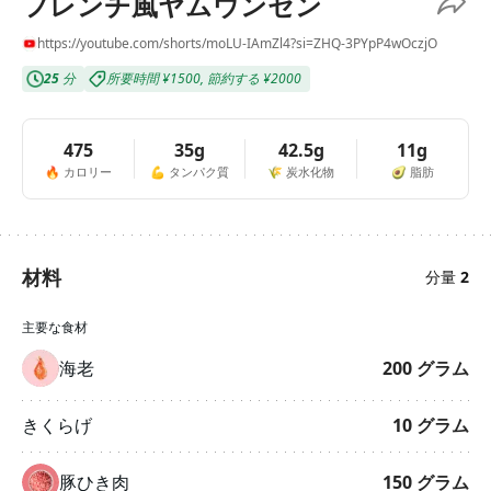
フレンチ風ヤムウンセン
https://youtube.com/shorts/moLU-IAmZl4?si=ZHQ-3PYpP4wOczjO
25
分
所要時間
¥1500
,
節約する
¥2000
475
35g
42.5g
11g
🔥
カロリー
💪
タンパク質
🌾
炭水化物
🥑
脂肪
材料
分量
2
主要な食材
海老
200
グラム
きくらげ
10
グラム
豚ひき肉
150
グラム