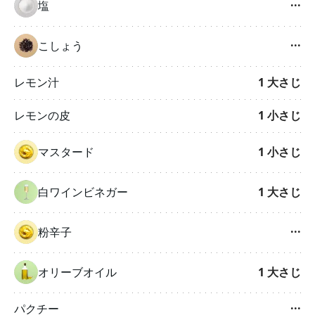
塩
···
こしょう
···
レモン汁
1
大さじ
レモンの皮
1
小さじ
マスタード
1
小さじ
白ワインビネガー
1
大さじ
粉辛子
···
オリーブオイル
1
大さじ
パクチー
···