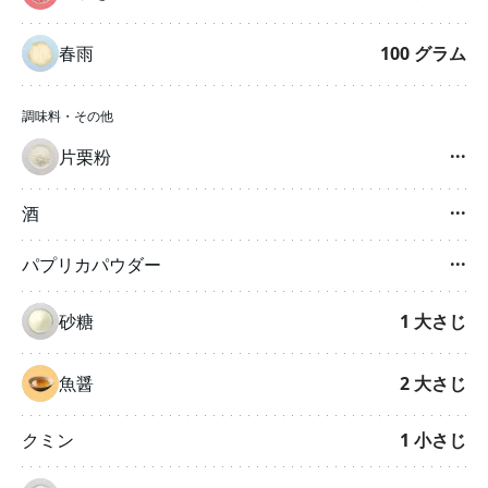
春雨
100
グラム
調味料・その他
片栗粉
···
酒
···
パプリカパウダー
···
砂糖
1
大さじ
魚醤
2
大さじ
クミン
1
小さじ