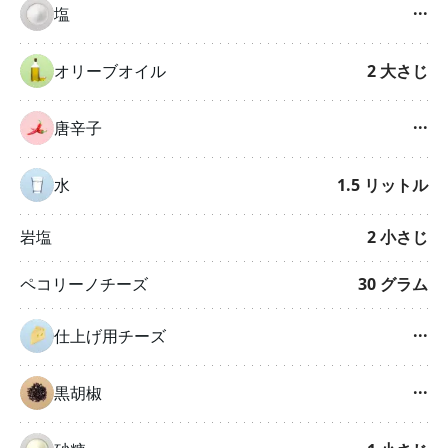
塩
···
オリーブオイル
2
大さじ
唐辛子
···
水
1.5
リットル
岩塩
2
小さじ
ペコリーノチーズ
30
グラム
仕上げ用チーズ
···
黒胡椒
···