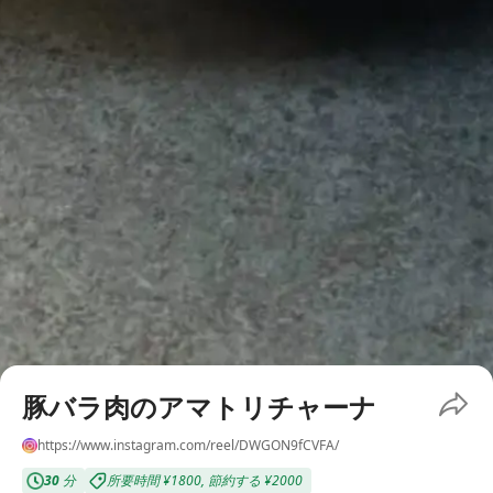
豚バラ肉のアマトリチャーナ
https://www.instagram.com/reel/DWGON9fCVFA/
30
分
所要時間
¥1800
,
節約する
¥2000