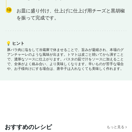
10
お皿に盛り付け、仕上げに仕上げ用チーズと黒胡椒
を振って完成です。
💡
ヒント
豚バラ肉に塩をして冷蔵庫で休ませることで、旨みが凝縮され、本場のグ
アンチャーレのような風味が出ます。
トマトは皮ごと焼いてから潰すこと
で、濃厚なソースに仕上がります。
パスタの茹で汁をソースに加えること
で、全体がよく絡み合い、より美味しくなります。
辛いものが苦手な場合
や、お子様向けにする場合は、唐辛子は入れなくても美味しく作れます。
おすすめのレシピ
もっと見る