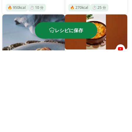
🔥
950
kcal
⏱️
10
分
🔥
270
kcal
⏱️
25
分
レシピに保存
シーフードマカロニグラ
タン
海老イカしめじのシーフ