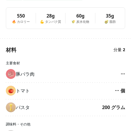
550
28g
60g
35g
🔥
カロリー
💪
タンパク質
🌾
炭水化物
🥑
脂肪
材料
分量
2
主要食材
豚バラ肉
···
トマト
···
個
パスタ
200
グラム
調味料・その他