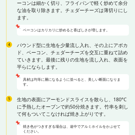
ーコンは細かく切り、フライパンで軽く炒めて余分
な油を取り除きます。チェダーチーズは薄切りにし
ます。
📌
ベーコンはカリカリに炒めると香ばしさが増します。
4
パウンド型に生地を少量流し入れ、その上にアボカ
ド、ベーコン、チェダーチーズを交互に重ねて詰め
ていきます。最後に残りの生地を流し入れ、表面を
平らにならします。
📌
具材は均等に層になるように並べると、美しい断面になりま
す。
5
生地の表面にアーモンドスライスを散らし、180°C
に予熱したオーブンで約50分焼きます。竹串を刺し
て何もついてこなければ焼き上がりです。
📌
焼き色がつきすぎる場合は、途中でアルミホイルをかぶせて
ください。