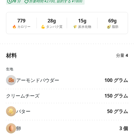
70
分
所要時間
¥2700
,
節約する
¥1800
779
28g
15g
69g
🔥
カロリー
💪
タンパク質
🌾
炭水化物
🥑
脂肪
材料
分量
4
生地
アーモンドパウダー
100
グラム
クリームチーズ
150
グラム
バター
50
グラム
卵
3
個