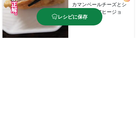
カマンベールチーズとシ
ーフードのアヒージョ
レシピに保存
油揚げの豚白菜巾着焼き
🔥
250
kcal
⏱️
30
分
🔥
650
kcal
⏱️
15
分