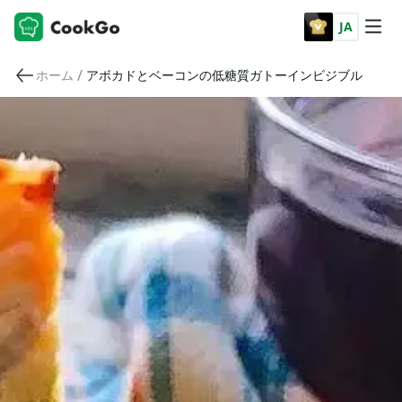
JA
/
ホーム
アボカドとベーコンの低糖質ガトーインビジブル