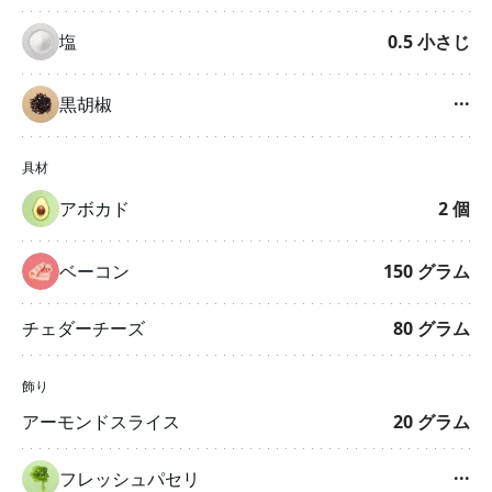
塩
0.5
小さじ
黒胡椒
···
具材
アボカド
2
個
ベーコン
150
グラム
チェダーチーズ
80
グラム
飾り
アーモンドスライス
20
グラム
フレッシュパセリ
···