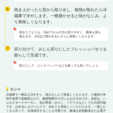
6
焼き上がったら型から取り出し、粗熱が取れたら冷
蔵庫で冷やします。一晩寝かせると味がなじみ、よ
り美味しくなります。
📌
焼きたてよりも、冷めてからの方が切りやすく、風味も落ち
着きます。2日ほど寝かせるとさらに美味しくなります。
7
切り分けて、みじん切りにしたフレッシュパセリを
散らして完成です。
📌
彩りとして、ピンクペッパーなどを飾っても良いでしょう。
💡
ヒント
冷蔵庫で一晩以上冷やすと、味がなじんで美味しくなります。
小麦粉や米
粉不使用で低糖質なので、糖質制限中の方にもおすすめです。
具材は、ハ
ムやスモークサーモン、他の野菜（きのこ、パプリカなど）でも代用可能
です。
お弁当にもぴったりで、冷めても美味しくいただけます。
一度にた
くさん作って、冷凍保存することも可能です。解凍は自然解凍または電子