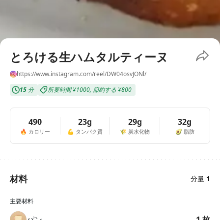
とろける生ハムタルティーヌ
https://www.instagram.com/reel/DW04osvJONl/
15
分
所要時間
¥1000
,
節約する
¥800
490
23g
29g
32g
🔥
カロリー
💪
タンパク質
🌾
炭水化物
🥑
脂肪
材料
分量
1
主要材料
パン
1
枚