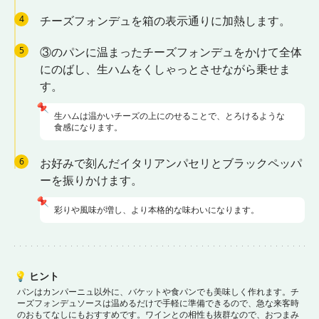
4
チーズフォンデュを箱の表示通りに加熱します。
5
③のパンに温まったチーズフォンデュをかけて全体
にのばし、生ハムをくしゃっとさせながら乗せま
す。
📌
生ハムは温かいチーズの上にのせることで、とろけるような
食感になります。
6
お好みで刻んだイタリアンパセリとブラックペッパ
ーを振りかけます。
📌
彩りや風味が増し、より本格的な味わいになります。
💡
ヒント
パンはカンパーニュ以外に、バケットや食パンでも美味しく作れます。
チ
ーズフォンデュソースは温めるだけで手軽に準備できるので、急な来客時
のおもてなしにもおすすめです。
ワインとの相性も抜群なので、おつまみ