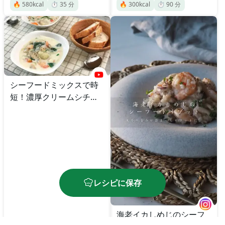
🔥
580
kcal
⏱️
35
分
🔥
300
kcal
⏱️
90
分
シーフードミックスで時
短！濃厚クリームシチュ
ー
レシピに保存
海老イカしめじのシーフ