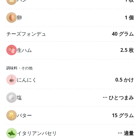
卵
1
個
チーズフォンデュ
40
グラム
生ハム
2.5
枚
調味料・その他
にんにく
0.5
かけ
塩
···
ひとつまみ
バター
15
グラム
イタリアンパセリ
···
適量