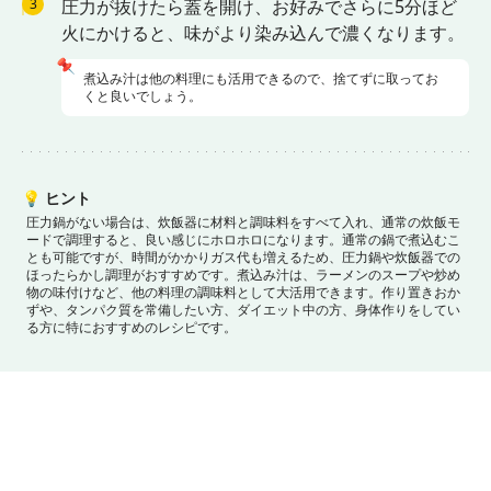
3
圧力が抜けたら蓋を開け、お好みでさらに5分ほど
火にかけると、味がより染み込んで濃くなります。
📌
煮込み汁は他の料理にも活用できるので、捨てずに取ってお
くと良いでしょう。
💡
ヒント
圧力鍋がない場合は、炊飯器に材料と調味料をすべて入れ、通常の炊飯モ
ードで調理すると、良い感じにホロホロになります。
通常の鍋で煮込むこ
とも可能ですが、時間がかかりガス代も増えるため、圧力鍋や炊飯器での
ほったらかし調理がおすすめです。
煮込み汁は、ラーメンのスープや炒め
物の味付けなど、他の料理の調味料として大活用できます。
作り置きおか
ずや、タンパク質を常備したい方、ダイエット中の方、身体作りをしてい
る方に特におすすめのレシピです。