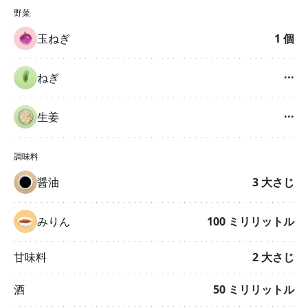
野菜
玉ねぎ
1
個
ねぎ
···
生姜
···
調味料
醤油
3
大さじ
みりん
100
ミリリットル
甘味料
2
大さじ
酒
50
ミリリットル