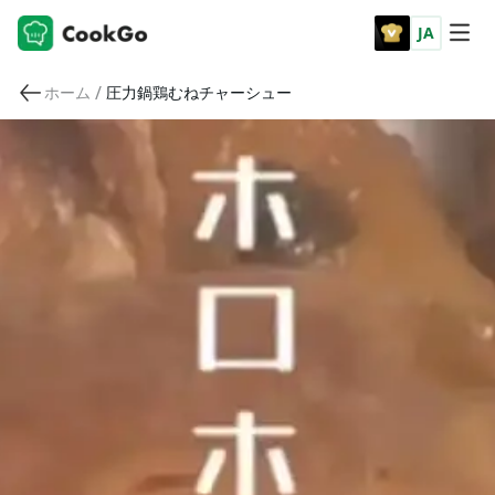
JA
/
ホーム
圧力鍋鶏むねチャーシュー