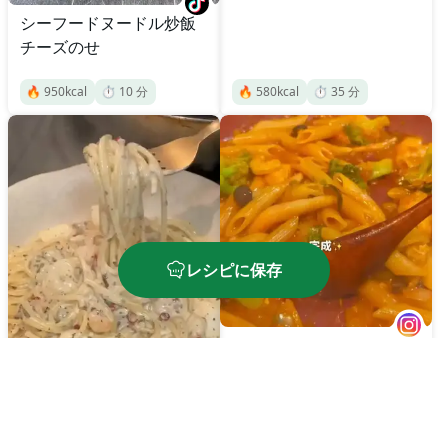
シーフードヌードル炒飯
チーズのせ
🔥
950
kcal
⏱️
10
分
🔥
580
kcal
⏱️
35
分
レシピに保存
シーフードペンネ