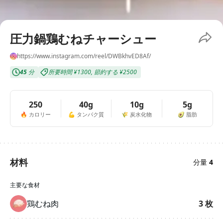
圧力鍋鶏むねチャーシュー
https://www.instagram.com/reel/DWBkhvED8Af/
45
分
所要時間
¥1300
,
節約する
¥2500
250
40g
10g
5g
🔥
カロリー
💪
タンパク質
🌾
炭水化物
🥑
脂肪
材料
分量
4
主要な食材
鶏むね肉
3
枚