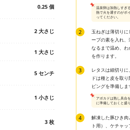
📌
0.25
個
温泉卵は加熱しすぎ
熱で火を通すのがポ
ってください。
2
大さじ
2
玉ねぎは薄切りに
ープの素を入れ、
なるまで温め、わ
1
大さじ
を作ります。
3
レタスは細切りに
5
センチ
ドは種と皮を取り
ピングを準備しま
📌
1
小さじ
アボカドは熟し具合
に準備しておくと盛
4
解凍した豚ひき肉
3
枚
ト用）、ケチャッ