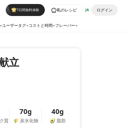
私のレシピ
ログイン
7日間無料体験
JA
ユーザータグ
コストと時間
フレーバー
献立
70g
40g
ク質
🌾
炭水化物
🥑
脂肪