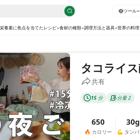
ツール
栄養素に焦点を当てたレシピ
食材の種類
調理方法と器具
世界の料理
タコライス
共有
15
分
分量
2
650
30g
🔥
カロリー
💪
タンパ