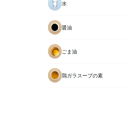
水
醤油
ごま油
鶏ガラスープの素