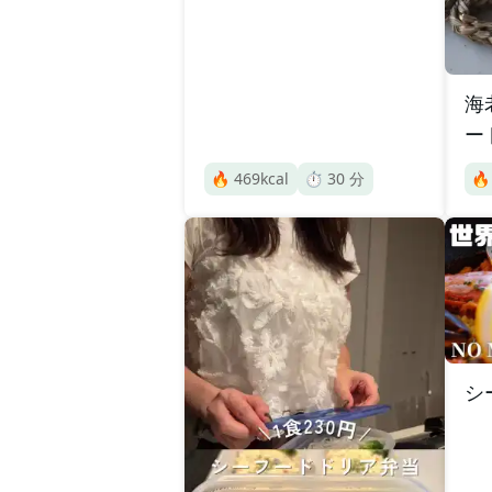
海
ー
🔥
469
kcal
⏱️
30
分

シ