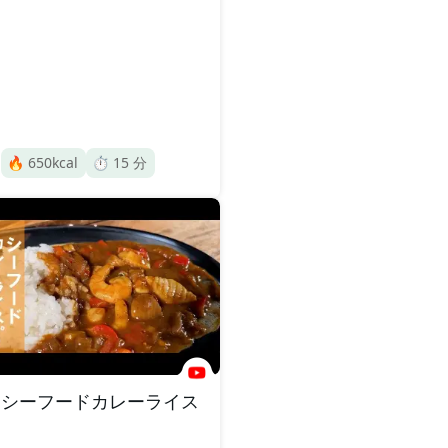
🔥
650
kcal
⏱️
15
分
シーフードカレーライス