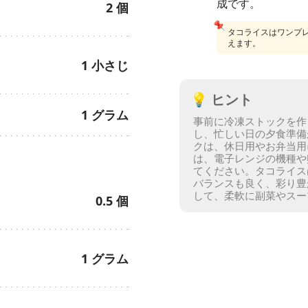
成です。
2
個
📌
タコライスはワンプ
えます。
1
小さじ
💡
ヒント
1
グラム
事前に冷凍ストックを作
し、忙しい日の夕食準備
クは、休日用やお弁当用
は、電子レンジの機種や
てください。
タコライス
バランスも良く、彩り豊
して、柔軟に副菜やスー
0.5
個
1
グラム