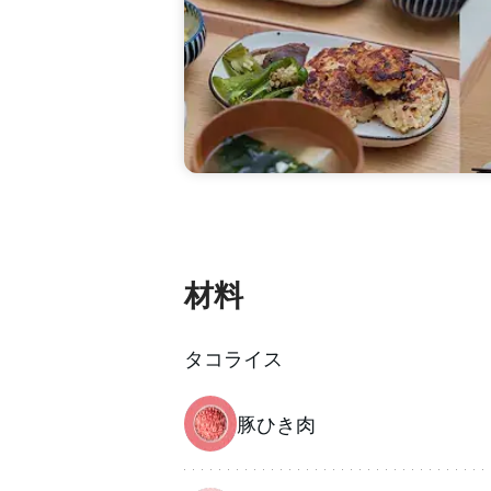
材料
タコライス
豚ひき肉