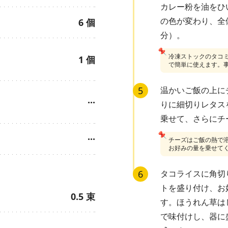
カレー粉を油をひ
の色が変わり、全
6
個
分）。
📌
冷凍ストックのタコ
1
個
で簡単に使えます。
5
温かいご飯の上に
···
りに細切りレタス
乗せて、さらにチ
📌
···
チーズはご飯の熱で
お好みの量を乗せて
6
タコライスに角切
トを盛り付け、お
0.5
束
す。ほうれん草は
で味付けし、器に