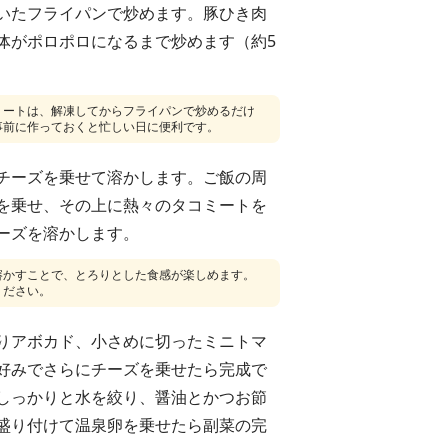
いたフライパンで炒めます。豚ひき肉
体がポロポロになるまで炒めます（約5
ミートは、解凍してからフライパンで炒めるだけ
事前に作っておくと忙しい日に便利です。
チーズを乗せて溶かします。ご飯の周
を乗せ、その上に熱々のタコミートを
ーズを溶かします。
溶かすことで、とろりとした食感が楽しめます。
ください。
りアボカド、小さめに切ったミニトマ
好みでさらにチーズを乗せたら完成で
しっかりと水を絞り、醤油とかつお節
盛り付けて温泉卵を乗せたら副菜の完