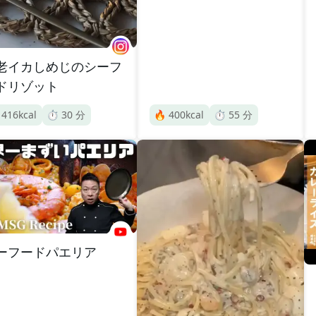
老イカしめじのシーフ
ドリゾット

416
kcal
⏱️
30
分
🔥
400
kcal
⏱️
55
分
ーフードパエリア