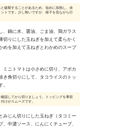
ると破裂することがあるため、短めに加熱し、余
イントです。少し怖いですが、様子を見ながら行
し、鍋に水、醤油、ごま油、鶏ガラス
薄切りにした玉ねぎを加えて柔らかく
かめを加えて玉ねぎとわかめのスープ
、ミニトマトは小さめに切り、アボカ
除き角切りにして、タコライスのトッ
す。
を確認してから切りましょう。トッピングを事前
り付けがスムーズです。
とみじん切りにした玉ねぎ（タコミー
プ、中濃ソース、にんにくチューブ、