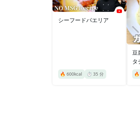
シーフードパエリア
豆
タ
🔥
600
kcal
⏱️
35
分
