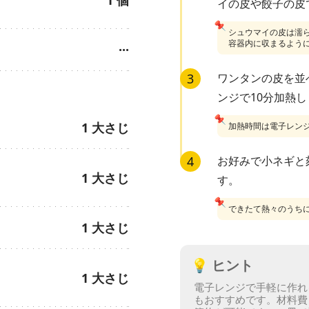
イの皮や餃子の皮
📌
シュウマイの皮は濡
容器内に収まるよう
···
3
ワンタンの皮を並
ンジで10分加熱
📌
1
大さじ
加熱時間は電子レン
4
お好みで小ネギと
1
大さじ
す。
📌
できたて熱々のうち
1
大さじ
💡
ヒント
1
大さじ
電子レンジで手軽に作れ
もおすすめです。
材料費