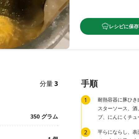
レシピに保存
手順
分量
3
1
耐熱容器に豚ひき
スターソース、酒
350
グラム
ブ、にんにくチュ
2
平らにならし、表
1
個