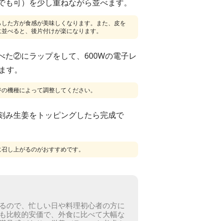
でも可）を少し重ねながら並べます。
らした方が食感が美味しくなります。また、皮を
に並べると、後片付けが楽になります。
べた②にラップをして、600Wの電子レ
します。
ジの機種によって調整してください。
刻み生姜をトッピングしたら完成で
に召し上がるのがおすすめです。
るので、忙しい日や料理初心者の方に
も比較的安価で、外食に比べて大幅な