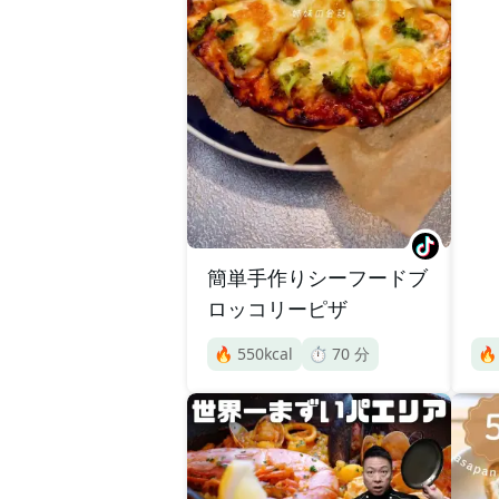
簡単手作りシーフードブ
ロッコリーピザ
🔥
550
kcal
⏱️
70
分
