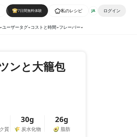
私のレシピ
ログイン
7日間無料体験
JA
ユーザータグ
コストと時間
フレーバー
ツンと大籠包
30g
26g
ク質
🌾
炭水化物
🥑
脂肪