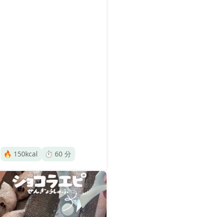
🔥
150
kcal
⏱️
60
分