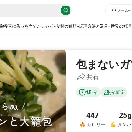
ツール
栄養素に焦点を当てたレシピ
食材の種類
調理方法と器具
世界の料理
包まないガ
共有
15
分
分量
3
447
25g
🔥
カロリー
💪
タンパ