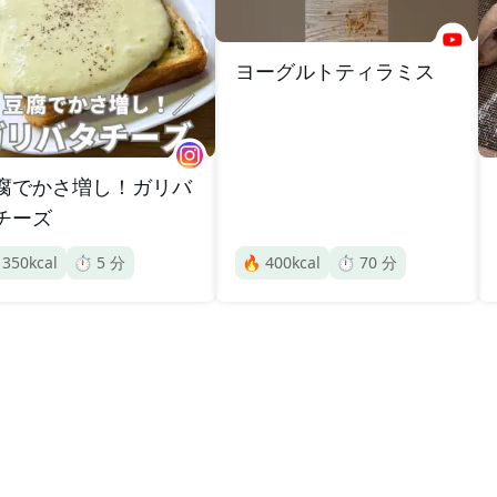
ヨーグルトティラミス
腐でかさ増し！ガリバ
チーズ

350
kcal
⏱️
5
分
🔥
400
kcal
⏱️
70
分