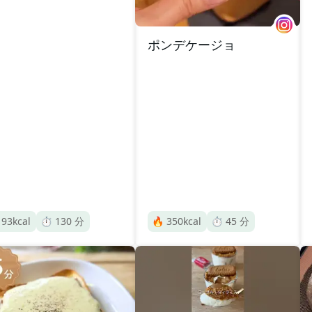
ポンデケージョ

93
kcal
⏱️
130
分
🔥
350
kcal
⏱️
45
分