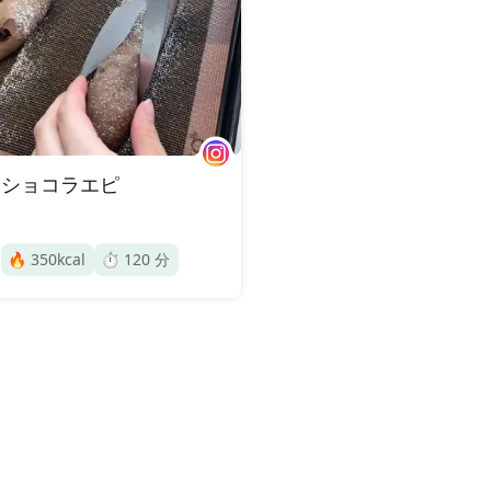
ショコラエピ
🔥
350
kcal
⏱️
120
分