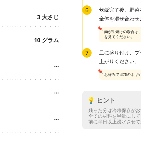
6
炊飯完了後、野菜
3
大さじ
全体を混ぜ合わせ
📌
肉が生焼けの場合は
を見てください。
10
グラム
7
皿に盛り付け、ブ
上がりください。
···
📌
お好みで追加のネギ
···
💡
ヒント
残った分は冷凍保存がお
全ての材料を半量にして
···
前に半日以上浸水させて