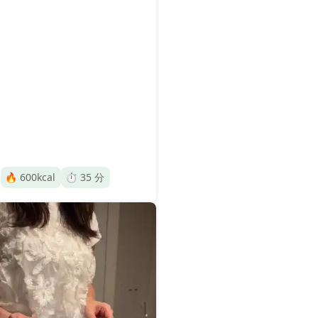
🔥
600
kcal
⏱️
35
分