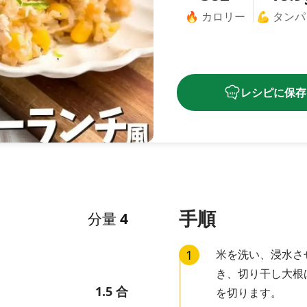
🔥
カロリー
💪
タンパ
レシピに保存
手順
分量
4
1
米を洗い、浸水さ
き、切り干し大根
1.5
合
を切ります。