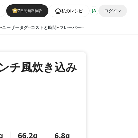
私のレシピ
ログイン
7日間無料体験
JA
ユーザータグ
コストと時間
フレーバー
ンチ風炊き込み
g
66.2g
6.8g