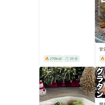
甘
🔥
270
kcal
⏱️
25
分

簡