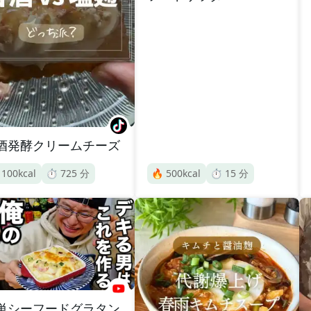
酒発酵クリームチーズ

100
kcal
⏱️
725
分
🔥
500
kcal
⏱️
15
分
単シーフードグラタン