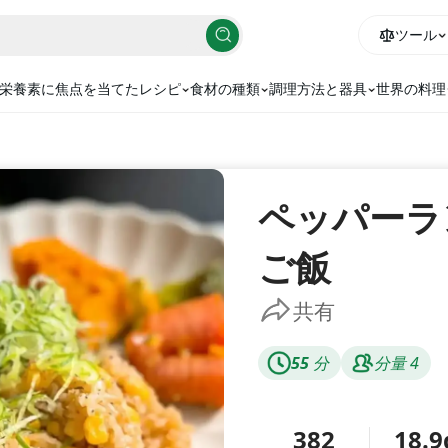
ツール
栄養素に焦点を当てたレシピ
食材の種類
調理方法と器具
世界の料理
ペッパーラ
ご飯
共有
55
分
分量
4
382
18.9