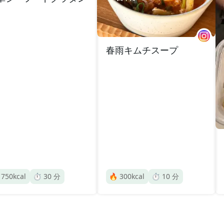
春雨キムチスープ

750
kcal
⏱️
30
分
🔥
300
kcal
⏱️
10
分