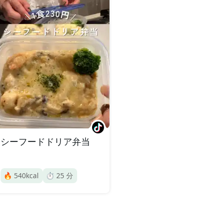
シーフードドリア弁当
🔥
540
kcal
⏱️
25
分