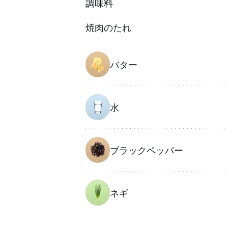
調味料
焼肉のたれ
バター
水
ブラックペッパー
ネギ