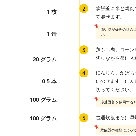
2
炊飯釜に米と焼肉
1
枚
て混ぜます。
📌
濃い味が好みの場合
1
缶
い。
3
鶏もも肉、コーン
切りながら釜に入
20
グラム
4
にんじん、かぼち
0.5
本
にのせます。にん
切ってください。
100
グラム
📌
冷凍野菜を使用する
5
普通炊飯または早
100
グラム
📌
炊飯器の種類によっ