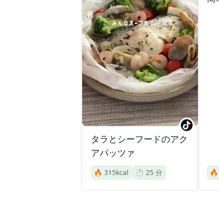
タラとシーフードのアク
アパッツァ
🔥
315
kcal
⏱️
25
分
