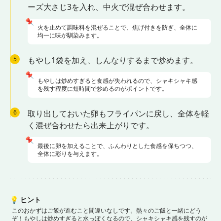
ーズ大さじ3を入れ、中火で混ぜ合わせます。
📌
火を止めて調味料を混ぜることで、焦げ付きを防ぎ、全体に
均一に味が馴染みます。
5
もやし1袋を加え、しんなりするまで炒めます。
📌
もやしは炒めすぎると食感が失われるので、シャキシャキ感
を残す程度に短時間で炒めるのがポイントです。
6
取り出しておいた卵もフライパンに戻し、全体を軽
く混ぜ合わせたら出来上がりです。
📌
最後に卵を加えることで、ふんわりとした食感を保ちつつ、
全体に彩りを与えます。
💡
ヒント
このおかずはご飯が進むこと間違いなしです。熱々のご飯と一緒にどう
ぞ！
もやしは炒めすぎると水っぽくなるので、シャキシャキ感を残すのが