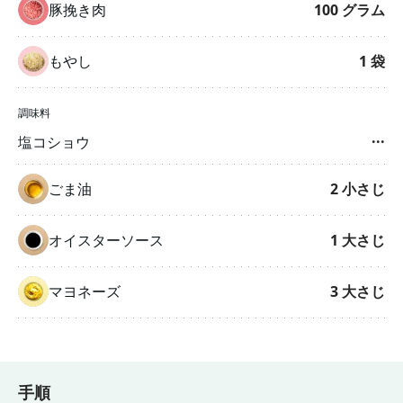
豚挽き肉
100
グラム
もやし
1
袋
調味料
塩コショウ
···
ごま油
2
小さじ
オイスターソース
1
大さじ
マヨネーズ
3
大さじ
手順