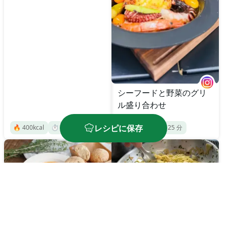
シーフードと野菜のグリ
ル盛り合わせ
レシピに保存
🔥
400
kcal
⏱️
50
分
🔥
435
kcal
⏱️
25
分
シーフードのトマトスー
シーフードミックスのペ
プ
ペロンチーノ