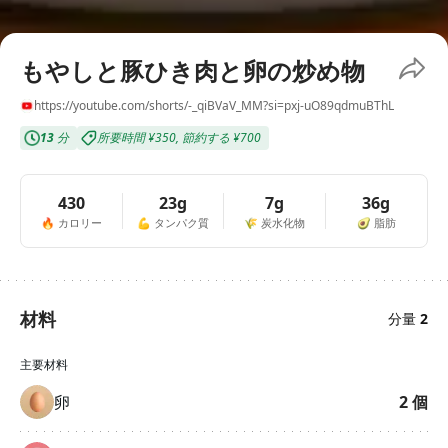
もやしと豚ひき肉と卵の炒め物
https://youtube.com/shorts/-_qiBVaV_MM?si=pxj-uO89qdmuBThL
13
分
所要時間
¥350
,
節約する
¥700
430
23g
7g
36g
🔥
カロリー
💪
タンパク質
🌾
炭水化物
🥑
脂肪
材料
分量
2
主要材料
卵
2
個