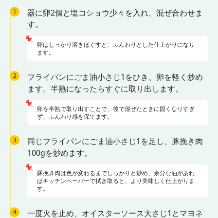
1
器に卵2個と塩コショウ少々を入れ、混ぜ合わせま
す。
📌
卵はしっかり溶きほぐすと、ふんわりとした仕上がりになり
ます。
2
フライパンにごま油小さじ1をひき、卵を軽く炒め
ます。半熟になったらすぐに取り出します。
📌
卵を半熟で取り出すことで、後で混ぜたときに固くなりすぎ
ず、ふんわり感を保てます。
3
同じフライパンにごま油小さじ1を足し、豚挽き肉
100gを炒めます。
📌
豚挽き肉は色が変わるまでしっかりと炒め、余分な油があれ
ばキッチンペーパーで拭き取ると、より美味しく仕上がりま
す。
4
一度火を止め、オイスターソース大さじ1とマヨネ