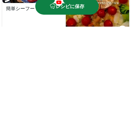
レシピに保存
簡単シーフードグラタン
カマンベールチーズとシ
ーフードのアヒージョ
🔥
750
kcal
⏱️
30
分
🔥
650
kcal
⏱️
15
分
無限ドレッシングとシー
シーフードカレーライス
フードサラダ