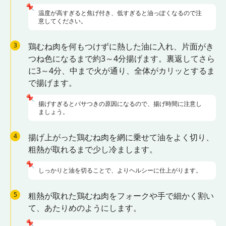
📌
温度が高すぎると焦げ付き、低すぎると油っぽくなるので注
意してください。
3
鶏むね肉を何もつけずに熱した油に入れ、片面がき
つね色になるまで約3～4分揚げます。裏返してさら
に3～4分、中まで火が通り、全体がカリッとするま
で揚げます。
📌
揚げすぎるとパサつきの原因になるので、揚げ時間に注意し
ましょう。
4
揚げ上がった鶏むね肉を網に乗せて油をよく切り、
粗熱が取れるまで少し冷まします。
📌
しっかりと油を切ることで、よりヘルシーに仕上がります。
5
粗熱が取れた鶏むね肉をフォークや手で細かく割い
て、あたりめのようにします。
📌