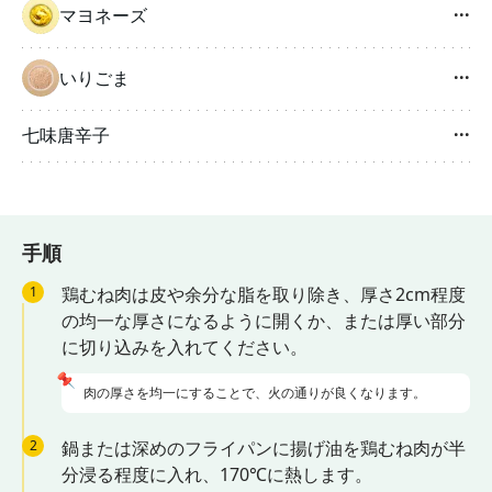
マヨネーズ
···
いりごま
···
七味唐辛子
···
手順
1
鶏むね肉は皮や余分な脂を取り除き、厚さ2cm程度
の均一な厚さになるように開くか、または厚い部分
に切り込みを入れてください。
📌
肉の厚さを均一にすることで、火の通りが良くなります。
2
鍋または深めのフライパンに揚げ油を鶏むね肉が半
分浸る程度に入れ、170℃に熱します。