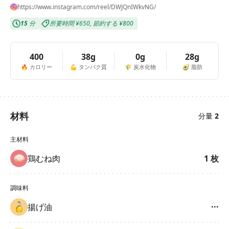
https://www.instagram.com/reel/DWJQnIWkvNG/
15
分
所要時間
¥650
,
節約する
¥800
400
38g
0g
28g
🔥
カロリー
💪
タンパク質
🌾
炭水化物
🥑
脂肪
材料
分量
2
主材料
鶏むね肉
1
枚
調味料
揚げ油
···