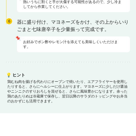
熱いうちに割くと手が火傷する可能性があるので、少し冷ま
してから作業してください。
6
器に盛り付け、マヨネーズをかけ、その上からいり
ごまと七味唐辛子を少量振って完成です。
📌
お好みでポン酢やレモン汁を添えても美味しくいただけま
す。
💡
ヒント
鶏むね肉を揚げる代わりにオーブンで焼いたり、エアフライヤーを使用し
たりすると、さらにヘルシーに仕上がります。
マヨネーズに少しだけ醤油
やニンニクのすりおろしを混ぜると、さらに風味豊かになります。
余った
鶏のあたりめは冷蔵庫で保存し、翌日以降のサラダのトッピングやお弁当
のおかずにも活用できます。