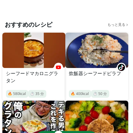
おすすめのレシピ
もっと見る
シーフードマカロニグラ
炊飯器シーフードピラフ
タン
🔥
580
kcal
⏱️
35
分
🔥
400
kcal
⏱️
50
分