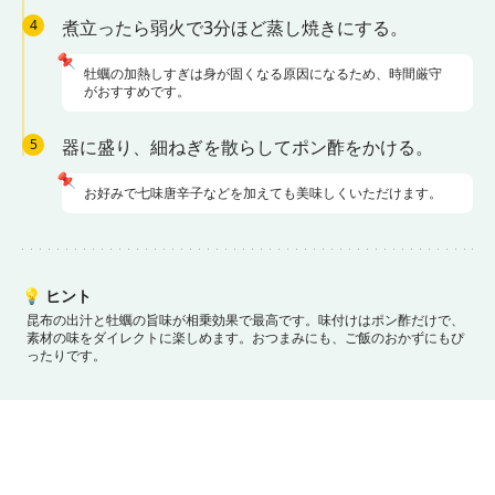
4
煮立ったら弱火で3分ほど蒸し焼きにする。
📌
牡蠣の加熱しすぎは身が固くなる原因になるため、時間厳守
がおすすめです。
5
器に盛り、細ねぎを散らしてポン酢をかける。
📌
お好みで七味唐辛子などを加えても美味しくいただけます。
💡
ヒント
昆布の出汁と牡蠣の旨味が相乗効果で最高です。
味付けはポン酢だけで、
素材の味をダイレクトに楽しめます。
おつまみにも、ご飯のおかずにもぴ
ったりです。