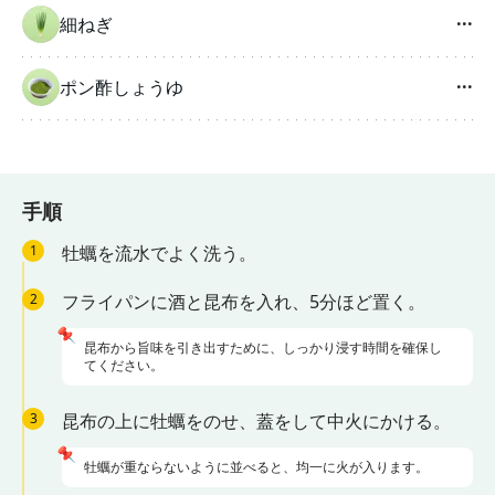
細ねぎ
···
ポン酢しょうゆ
···
手順
1
牡蠣を流水でよく洗う。
2
フライパンに酒と昆布を入れ、5分ほど置く。
📌
昆布から旨味を引き出すために、しっかり浸す時間を確保し
てください。
3
昆布の上に牡蠣をのせ、蓋をして中火にかける。
📌
牡蠣が重ならないように並べると、均一に火が入ります。