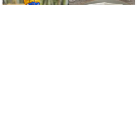
シーフードと野菜のグリ
タラとシーフードのアク
ル盛り合わせ
アパッツァ
🔥
435
kcal
⏱️
25
分
🔥
315
kcal
⏱️
25
分