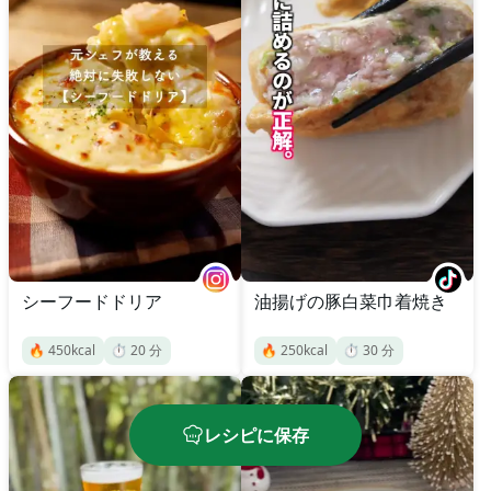
シーフードドリア
油揚げの豚白菜巾着焼き
🔥
450
kcal
⏱️
20
分
🔥
250
kcal
⏱️
30
分
レシピに保存