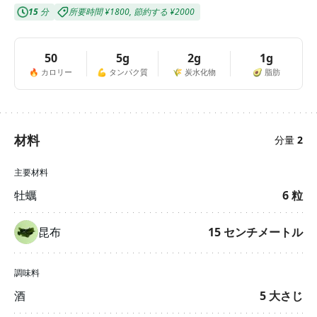
15
分
所要時間
¥1800
,
節約する
¥2000
50
5g
2g
1g
🔥
カロリー
💪
タンパク質
🌾
炭水化物
🥑
脂肪
材料
分量
2
主要材料
牡蠣
6
粒
昆布
15
センチメートル
調味料
酒
5
大さじ