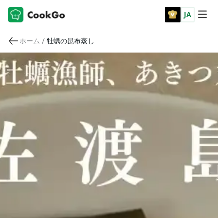
JA
/
ホーム
牡蠣の昆布蒸し