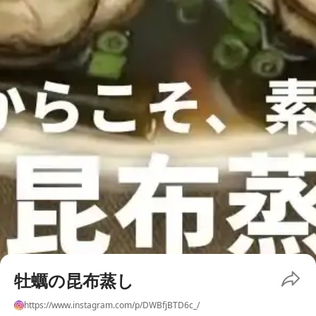
牡蠣の昆布蒸し
https://www.instagram.com/p/DWBfjBTD6c_/