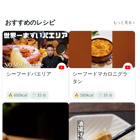
おすすめのレシピ
もっと見る
シーフードパエリア
シーフードマカロニグラ
タン
🔥
600
kcal
⏱️
35
分
🔥
580
kcal
⏱️
35
分