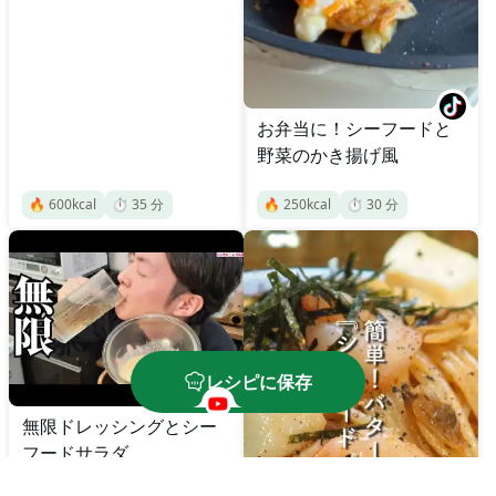
お弁当に！シーフードと
野菜のかき揚げ風
🔥
600
kcal
⏱️
35
分
🔥
250
kcal
⏱️
30
分
レシピに保存
無限ドレッシングとシー
フードサラダ