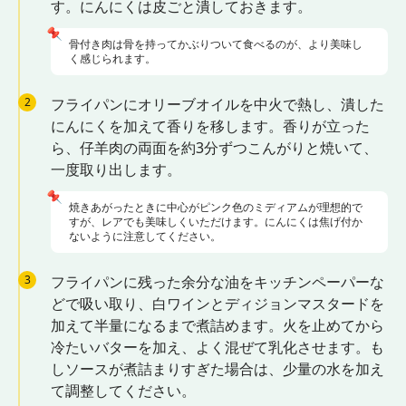
す。にんにくは皮ごと潰しておきます。
📌
骨付き肉は骨を持ってかぶりついて食べるのが、より美味し
く感じられます。
2
フライパンにオリーブオイルを中火で熱し、潰した
にんにくを加えて香りを移します。香りが立った
ら、仔羊肉の両面を約3分ずつこんがりと焼いて、
一度取り出します。
📌
焼きあがったときに中心がピンク色のミディアムが理想的で
すが、レアでも美味しくいただけます。にんにくは焦げ付か
ないように注意してください。
3
フライパンに残った余分な油をキッチンペーパーな
どで吸い取り、白ワインとディジョンマスタードを
加えて半量になるまで煮詰めます。火を止めてから
冷たいバターを加え、よく混ぜて乳化させます。も
しソースが煮詰まりすぎた場合は、少量の水を加え
て調整してください。