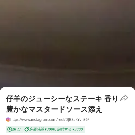
仔羊のジューシーなステーキ 香り
豊かなマスタードソース添え
https://www.instagram.com/reel/DJB8akYvhS6/
20
分
所要時間
¥3000
,
節約する
¥3000