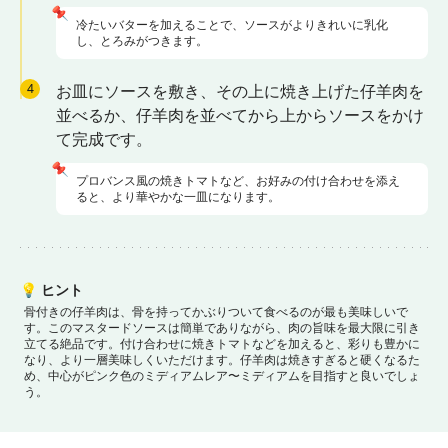
📌
冷たいバターを加えることで、ソースがよりきれいに乳化
し、とろみがつきます。
4
お皿にソースを敷き、その上に焼き上げた仔羊肉を
並べるか、仔羊肉を並べてから上からソースをかけ
て完成です。
📌
プロバンス風の焼きトマトなど、お好みの付け合わせを添え
ると、より華やかな一皿になります。
💡
ヒント
骨付きの仔羊肉は、骨を持ってかぶりついて食べるのが最も美味しいで
す。
このマスタードソースは簡単でありながら、肉の旨味を最大限に引き
立てる絶品です。
付け合わせに焼きトマトなどを加えると、彩りも豊かに
なり、より一層美味しくいただけます。
仔羊肉は焼きすぎると硬くなるた
め、中心がピンク色のミディアムレア〜ミディアムを目指すと良いでしょ
う。