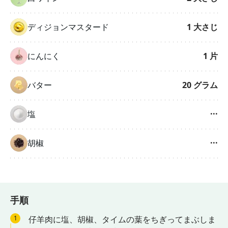
ディジョンマスタード
1
大さじ
にんにく
1
片
バター
20
グラム
塩
···
胡椒
···
手順
1
仔羊肉に塩、胡椒、タイムの葉をちぎってまぶしま