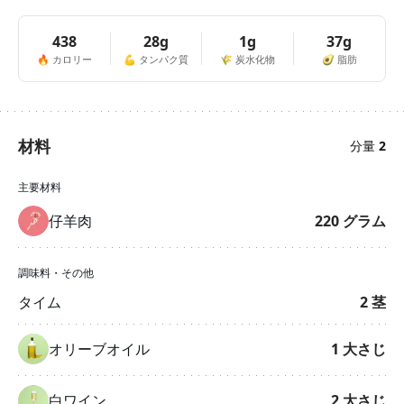
438
28g
1g
37g
🔥
カロリー
💪
タンパク質
🌾
炭水化物
🥑
脂肪
材料
分量
2
主要材料
仔羊肉
220
グラム
調味料・その他
タイム
2
茎
オリーブオイル
1
大さじ
白ワイン
2
大さじ