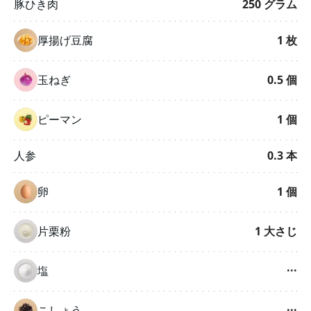
豚ひき肉
250
グラム
厚揚げ豆腐
1
枚
玉ねぎ
0.5
個
ピーマン
1
個
人参
0.3
本
卵
1
個
片栗粉
1
大さじ
塩
···
こしょう
···