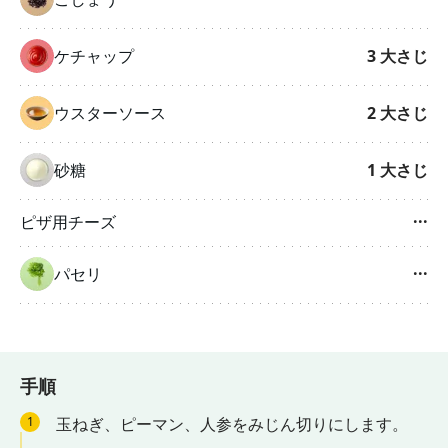
ケチャップ
3
大さじ
ウスターソース
2
大さじ
砂糖
1
大さじ
ピザ用チーズ
···
パセリ
···
手順
1
玉ねぎ、ピーマン、人参をみじん切りにします。