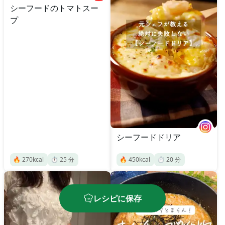
シーフードのトマトスー
プ
シーフードドリア
🔥
270
kcal
⏱️
25
分
🔥
450
kcal
⏱️
20
分
レシピに保存