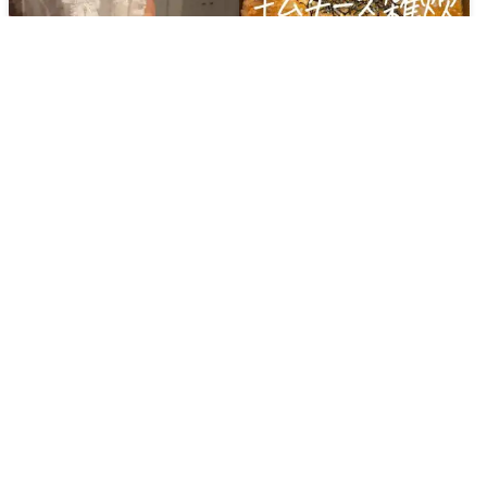
キムチーズ雑炊
シーフードドリア弁当
🔥
540
kcal
⏱️
25
分
🔥
380
kcal
⏱️
15
分