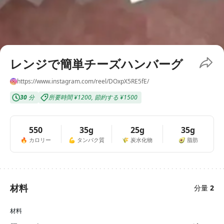
レンジで簡単チーズハンバーグ
https://www.instagram.com/reel/DOxpX5RE5fE/
30
分
所要時間
¥1200
,
節約する
¥1500
550
35g
25g
35g
🔥
カロリー
💪
タンパク質
🌾
炭水化物
🥑
脂肪
材料
分量
2
材料