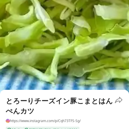
とろーりチーズイン豚こまとはん
ぺんカツ
https://www.instagram.com/p/Cqh73TFS-Sg/