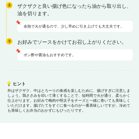
8
ザクザクと良い揚げ色になったら油から取り出し、
油を切ります。
📌
余熱で火が通るので、少し早めに引き上げても大丈夫です。
9
お好みでソースをかけてお召し上がりください。
📌
ポン酢や醤油もおすすめです。
💡
ヒント
外はザクザク、中はとろーりの食感を楽しむために、揚げすぎに注意しま
しょう。
鶏ささみを叩いて薄くすることで、短時間で火が通り、柔らかく
仕上がります。
お好みで梅肉や明太子をチーズと一緒に巻いても美味しく
いただけます。
揚げたてをすぐに食べるのが一番美味しいですが、冷めて
も美味しくお弁当のおかずにもぴったりです。