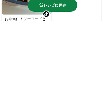
レシピに保存
お弁当に！シーフードと
野菜のかき揚げ風
🔥
250
kcal
⏱️
30
分
🔥
270
kcal
⏱️
25
分