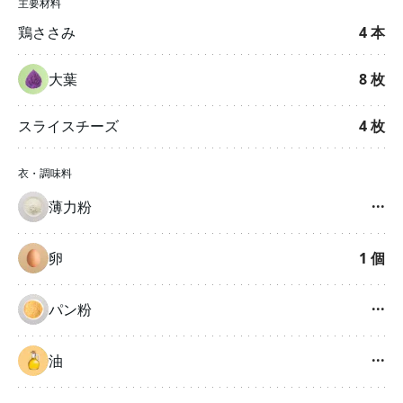
主要材料
鶏ささみ
4
本
大葉
8
枚
スライスチーズ
4
枚
衣・調味料
薄力粉
···
卵
1
個
パン粉
···
油
···