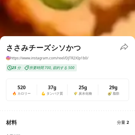
ささみチーズシソかつ
https://www.instagram.com/reel/DJTR2XIp1b0/
25
分
所要時間
700
,
節約する
500
520
37g
25g
29g
🔥
カロリー
💪
タンパク質
🌾
炭水化物
🥑
脂肪
材料
分量
2