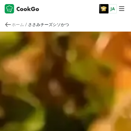
JA
/
ホーム
ささみチーズシソかつ