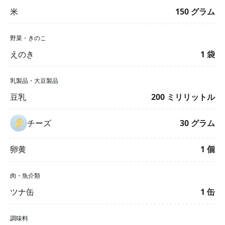
米
150
グラム
野菜・きのこ
えのき
1
袋
乳製品・大豆製品
豆乳
200
ミリリットル
チーズ
30
グラム
卵黄
1
個
肉・魚介類
ツナ缶
1
缶
調味料