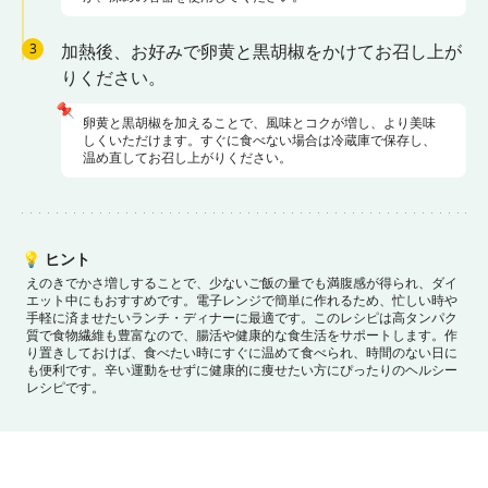
3
加熱後、お好みで卵黄と黒胡椒をかけてお召し上が
りください。
📌
卵黄と黒胡椒を加えることで、風味とコクが増し、より美味
しくいただけます。すぐに食べない場合は冷蔵庫で保存し、
温め直してお召し上がりください。
💡
ヒント
えのきでかさ増しすることで、少ないご飯の量でも満腹感が得られ、ダイ
エット中にもおすすめです。
電子レンジで簡単に作れるため、忙しい時や
手軽に済ませたいランチ・ディナーに最適です。
このレシピは高タンパク
質で食物繊維も豊富なので、腸活や健康的な食生活をサポートします。
作
り置きしておけば、食べたい時にすぐに温めて食べられ、時間のない日に
も便利です。
辛い運動をせずに健康的に痩せたい方にぴったりのヘルシー
レシピです。