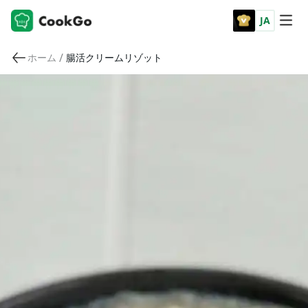
JA
/
ホーム
腸活クリームリゾット