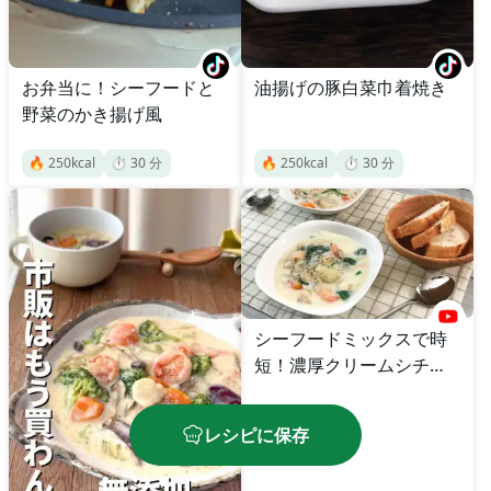
お弁当に！シーフードと
油揚げの豚白菜巾着焼き
野菜のかき揚げ風
🔥
250
kcal
⏱️
30
分
🔥
250
kcal
⏱️
30
分
シーフードミックスで時
短！濃厚クリームシチュ
ー
レシピに保存