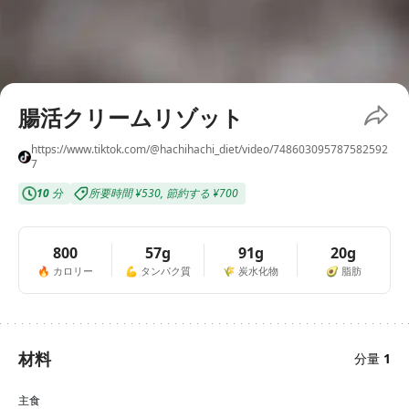
腸活クリームリゾット
https://www.tiktok.com/@hachihachi_diet/video/748603095787582592
7
10
分
所要時間
¥530
,
節約する
¥700
800
57g
91g
20g
🔥
カロリー
💪
タンパク質
🌾
炭水化物
🥑
脂肪
材料
分量
1
主食