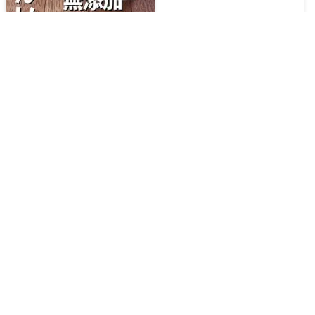
無添加シーフードシチュ
ー
🔥
350
kcal
⏱️
45
分
🔥
413
kcal
⏱️
40
分
カマンベールチーズとシ