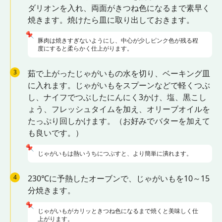
ダリオンを入れ、両面がきつね色になるまで素早く
焼きます。焼けたら皿に取り出しておきます。
📌
豚肉は焼きすぎないようにし、中心が少しピンク色が残る程
度にすると柔らかく仕上がります。
3
茹で上がったじゃがいもの水を切り、ベーキング皿
に入れます。じゃがいもをスプーンなどで軽くつぶ
し、ナイフでつぶしたにんにく3かけ、塩、黒こし
ょう、フレッシュタイムを加え、オリーブオイルを
たっぷり回しかけます。（お好みでバターを加えて
も良いです。）
📌
じゃがいもは熱いうちにつぶすと、より簡単に潰れます。
4
230℃に予熱したオーブンで、じゃがいもを10～15
分焼きます。
📌
じゃがいもがカリッときつね色になるまで焼くと美味しく仕
上がります。