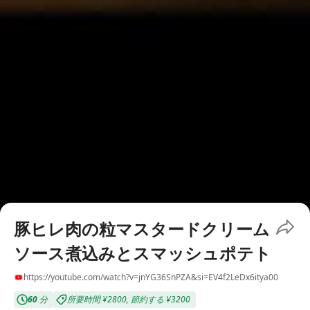
豚ヒレ肉の粒マスタードクリーム
ソース煮込みとスマッシュポテト
https://youtube.com/watch?v=jnYG36SnPZA&si=EV4f2LeDx6itya00
60
分
所要時間
¥2800
,
節約する
¥3200