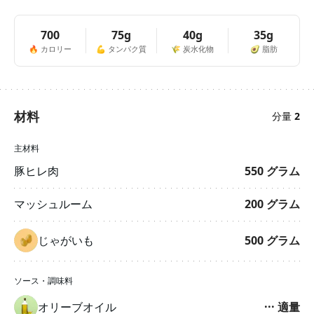
700
75g
40g
35g
🔥
カロリー
💪
タンパク質
🌾
炭水化物
🥑
脂肪
材料
分量
2
主材料
豚ヒレ肉
550
グラム
マッシュルーム
200
グラム
じゃがいも
500
グラム
ソース・調味料
オリーブオイル
···
適量