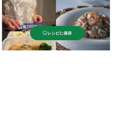
レシピに保存
シーフードドリア弁当
海老イカしめじのシーフ
ードリゾット
🔥
540
kcal
⏱️
25
分
🔥
416
kcal
⏱️
30
分