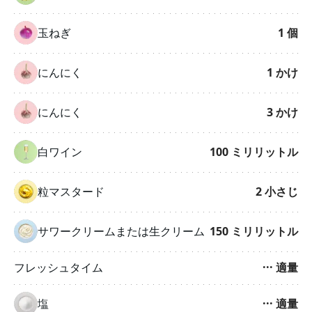
玉ねぎ
1
個
にんにく
1
かけ
にんにく
3
かけ
白ワイン
100
ミリリットル
粒マスタード
2
小さじ
サワークリームまたは生クリーム
150
ミリリットル
フレッシュタイム
···
適量
塩
···
適量