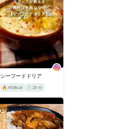
シーフードドリア
🔥
450
kcal
⏱️
20
分