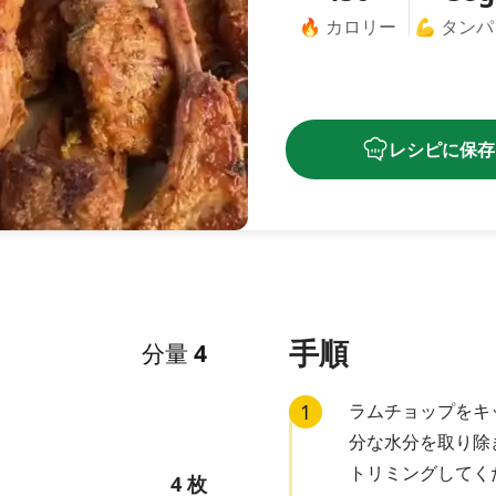
🔥
カロリー
💪
タンパ
レシピに保存
手順
分量
4
1
ラムチョップをキ
分な水分を取り除
トリミングしてく
4
枚