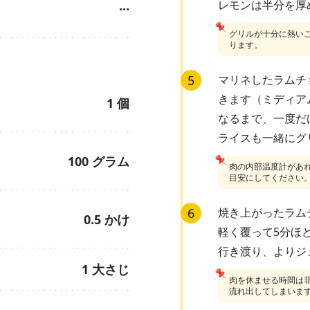
レモンは半分を厚
···
📌
グリルが十分に熱い
ります。
5
マリネしたラムチ
きます（ミディア
1
個
なるまで、一度だ
ライスも一緒にグ
100
グラム
📌
肉の内部温度計があれば、
目安にしてください
6
焼き上がったラム
0.5
かけ
軽く覆って5分ほ
行き渡り、よりジ
1
大さじ
📌
肉を休ませる時間は
流れ出してしまいま