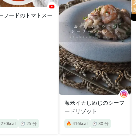
ーフードのトマトスー
海老イカしめじのシーフ
ードリゾット

270
kcal
⏱️
25
分
🔥
416
kcal
⏱️
30
分