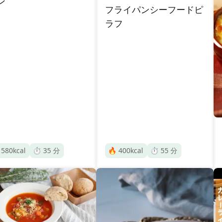
ン
フライパンシーフードピ
ラフ

580
kcal
⏱️
35
分
🔥
400
kcal
⏱️
55
分