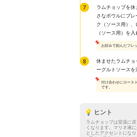
7
ラムチョップを休
さなボウルにプレ
ク（ソース用）、
（ソース用）を入
📌
お好みで刻んだフレ
8
休ませたラムチョ
ーグルトソースを
📌
付け合わせにロース
です。
💡
ヒント
ラムチョップは室温に戻
くなります。
マリネ液に
としたアクセントになり