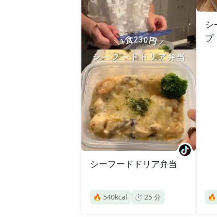
シ
プ
シーフードドリア弁当
🔥
540
kcal
⏱️
25
分
