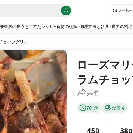
ツール
栄養素に焦点を当てたレシピ
食材の種類
調理方法と器具
世界の料理
チョップグリル
ローズマリ
ラムチョッ
共有
70
分
分量
4
450
38g