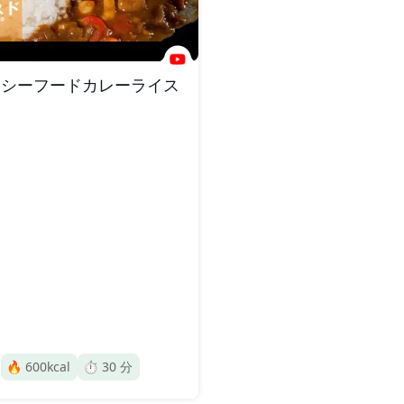
シーフードカレーライス
🔥
600
kcal
⏱️
30
分