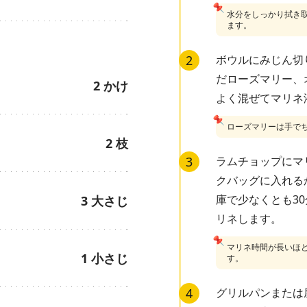
📌
水分をしっかり拭き
ます。
2
ボウルにみじん切
だローズマリー、
2
かけ
よく混ぜてマリネ
📌
ローズマリーは手で
2
枝
3
ラムチョップにマ
クバッグに入れる
庫で少なくとも3
3
大さじ
リネします。
📌
マリネ時間が長いほど
1
小さじ
す。
4
グリルパンまたは