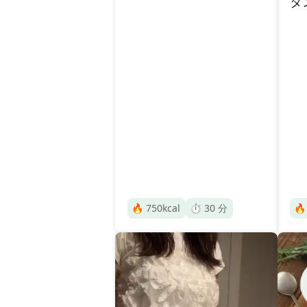
タ
🔥
750
kcal
⏱️
30
分
