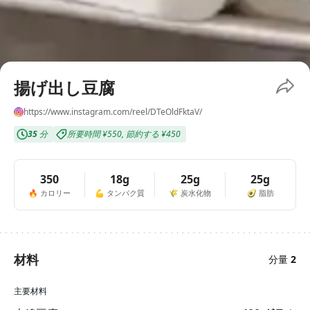
揚げ出し豆腐
https://www.instagram.com/reel/DTeOldFktaV/
35
分
所要時間
¥550
,
節約する
¥450
350
18g
25g
25g
🔥
カロリー
💪
タンパク質
🌾
炭水化物
🥑
脂肪
材料
分量
2
主要材料