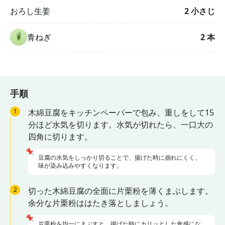
おろし生姜
2
小さじ
青ねぎ
2
本
手順
1
木綿豆腐をキッチンペーパーで包み、重しをして15
分ほど水気を切ります。水気が切れたら、一口大の
四角に切ります。
📌
豆腐の水気をしっかり切ることで、揚げた時に崩れにくく、
味が染み込みやすくなります。
2
切った木綿豆腐の全面に片栗粉を薄くまぶします。
余分な片栗粉ははたき落としましょう。
📌
片栗粉を均一にまぶすと、揚げた時にカリッとした食感にな