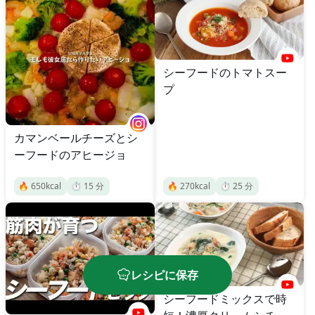
シーフードのトマトスー
プ
カマンベールチーズとシ
ーフードのアヒージョ
🔥
650
kcal
⏱️
15
分
🔥
270
kcal
⏱️
25
分
レシピに保存
シーフードミックスで時