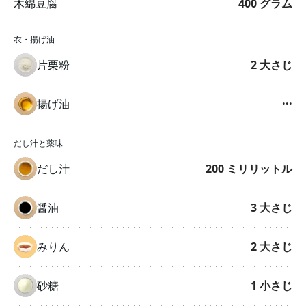
木綿豆腐
400
グラム
衣・揚げ油
片栗粉
2
大さじ
揚げ油
···
だし汁と薬味
だし汁
200
ミリリットル
醤油
3
大さじ
みりん
2
大さじ
砂糖
1
小さじ