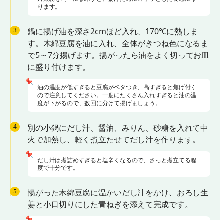
ります。
3
鍋に揚げ油を深さ2cmほど入れ、170℃に熱しま
す。木綿豆腐を油に入れ、全体がきつね色になるま
で5～7分揚げます。揚がったら油をよく切ってお皿
に盛り付けます。
📌
油の温度が低すぎると豆腐がベタつき、高すぎると焦げ付く
ので注意してください。一度にたくさん入れすぎると油の温
度が下がるので、数回に分けて揚げましょう。
4
別の小鍋にだし汁、醤油、みりん、砂糖を入れて中
火で加熱し、軽く煮立たせてだし汁を作ります。
📌
だし汁は煮詰めすぎると塩辛くなるので、さっと煮立てる程
度で十分です。
5
揚がった木綿豆腐に温かいだし汁をかけ、おろし生
姜と小口切りにした青ねぎを添えて完成です。
📌