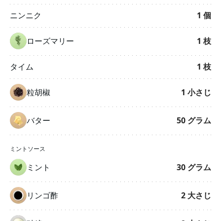
ニンニク
1
個
ローズマリー
1
枝
タイム
1
枝
粒胡椒
1
小さじ
バター
50
グラム
ミントソース
ミント
30
グラム
リンゴ酢
2
大さじ