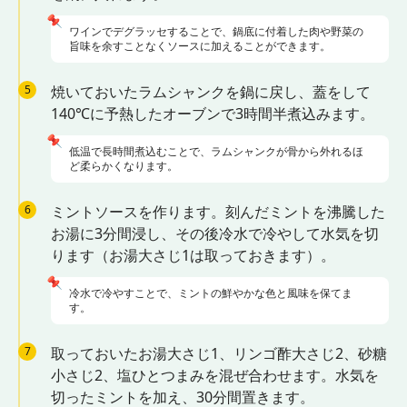
📌
ワインでデグラッセすることで、鍋底に付着した肉や野菜の
旨味を余すことなくソースに加えることができます。
5
焼いておいたラムシャンクを鍋に戻し、蓋をして
140℃に予熱したオーブンで3時間半煮込みます。
📌
低温で長時間煮込むことで、ラムシャンクが骨から外れるほ
ど柔らかくなります。
6
ミントソースを作ります。刻んだミントを沸騰した
お湯に3分間浸し、その後冷水で冷やして水気を切
ります（お湯大さじ1は取っておきます）。
📌
冷水で冷やすことで、ミントの鮮やかな色と風味を保てま
す。
7
取っておいたお湯大さじ1、リンゴ酢大さじ2、砂糖
小さじ2、塩ひとつまみを混ぜ合わせます。水気を
切ったミントを加え、30分間置きます。