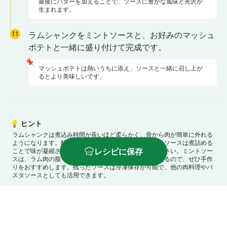
最後にバターを加えることで、ソースに豊かな風味と光沢が
生まれます。
11
ラムシャンクをミントソースと、お好みのマッシュ
ポテトと一緒に盛り付けて完成です。
📌
マッシュポテトは熱いうちに添え、ソースと一緒に召し上が
るとより美味しいです。
💡
ヒント
ラムシャンクは煮込み時間が長いほど柔らかく、骨から肉が簡単に外れる
ようになります。時間に余裕を持って調理しましょう。
ソースは煮詰める
レシピに保存
ことで味が凝縮されます。塩加減は最後に調整してください。
ミントソー
スは、ラム肉の脂っこさを和らげ、爽やかな風味を添えるので、ぜひ手作
りをおすすめします。
残ったソースは冷凍保存が可能で、他の肉料理やパ
スタソースとしても活用できます。