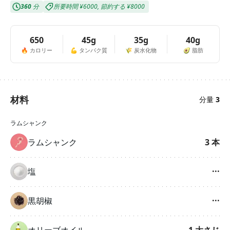
360
分
所要時間
¥6000
,
節約する
¥8000
650
45g
35g
40g
🔥
カロリー
💪
タンパク質
🌾
炭水化物
🥑
脂肪
材料
分量
3
ラムシャンク
ラムシャンク
3
本
塩
···
黒胡椒
···
オリーブオイル
1
大さじ