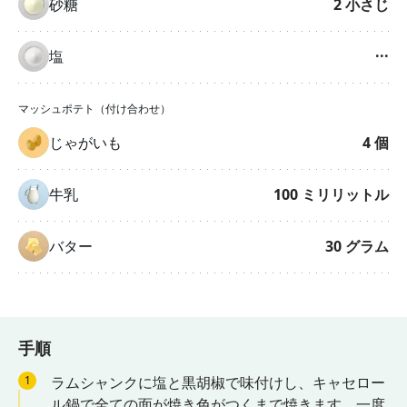
砂糖
2
小さじ
塩
···
マッシュポテト（付け合わせ）
じゃがいも
4
個
牛乳
100
ミリリットル
バター
30
グラム
手順
1
ラムシャンクに塩と黒胡椒で味付けし、キャセロー
ル鍋で全ての面が焼き色がつくまで焼きます。一度