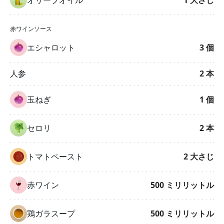
赤ワインソース
エシャロット
3
個
人参
2
本
玉ねぎ
1
個
セロリ
2
本
トマトペースト
2
大さじ
赤ワイン
500
ミリリットル
鶏ガラスープ
500
ミリリットル