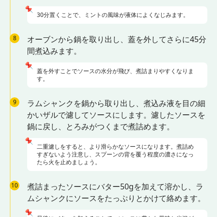
📌
30分置くことで、ミントの風味が液体によくなじみます。
8
オーブンから鍋を取り出し、蓋を外してさらに45分
間煮込みます。
📌
蓋を外すことでソースの水分が飛び、煮詰まりやすくなりま
す。
9
ラムシャンクを鍋から取り出し、煮込み液を目の細
かいザルで濾してソースにします。濾したソースを
鍋に戻し、とろみがつくまで煮詰めます。
📌
二重濾しをすると、より滑らかなソースになります。煮詰め
すぎないよう注意し、スプーンの背を覆う程度の濃さになっ
たら火を止めましょう。
10
煮詰まったソースにバター50gを加えて溶かし、ラ
ムシャンクにソースをたっぷりとかけて絡めます。
📌