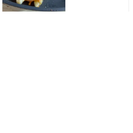
お弁当に！シーフードと
野菜のかき揚げ風
🔥
250
kcal
⏱️
30
分
🔥
600
kcal
⏱️
30
分
フライパンシーフードピ
ラフ