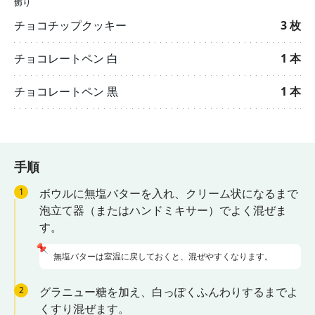
飾り
チョコチップクッキー
3
枚
チョコレートペン 白
1
本
チョコレートペン 黒
1
本
手順
1
ボウルに無塩バターを入れ、クリーム状になるまで
泡立て器（またはハンドミキサー）でよく混ぜま
す。
📌
無塩バターは室温に戻しておくと、混ぜやすくなります。
2
グラニュー糖を加え、白っぽくふんわりするまでよ
くすり混ぜます。