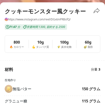
クッキーモンスター風クッキー
https://www.instagram.com/reel/DGxtmPRBsfQ/
71.67
分
所要時間
1300
,
節約する
2500
800
10g
100g
60g
🔥
カロリー
💪
タンパク質
🌾
炭水化物
🥑
脂肪
材料
分量
3
生地作り
無塩バター
150
グラム
グラニュー糖
115
グラム