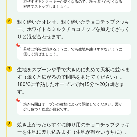
混ぜすぎるとクッキーが硬くなるので、粉っぽさがなくなる
程度でストップしましょう。
6
粗く砕いたオレオ、粗く砕いたチョコチップクッキ
ー、ホワイト＆ミルクチョコチップを加えてざっく
りと混ぜ合わせます。
📌
具材は均等に混ざるように、でも生地を練りすぎないように
優しく混ぜましょう。
7
生地をスプーンや手で大きめに丸めて天板に並べま
す（焼くと広がるので間隔をあけてください）。
180℃に予熱したオーブンで約15分〜20分焼きま
す。
📌
焼き時間はオーブンの種類によって調整してください。淵が
少し色づく程度が目安です。
8
焼き上がったらすぐに飾り用のチョコチップクッキ
ーを生地に差し込みます（生地が温かいうちに）。