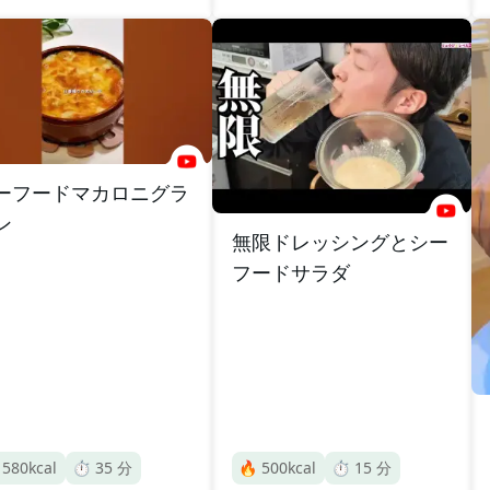
ーフードマカロニグラ
ン
無限ドレッシングとシー
フードサラダ

580
kcal
⏱️
35
分
🔥
500
kcal
⏱️
15
分