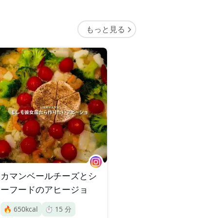
もっと見る
カマンベールチーズとシ
ーフードのアヒージョ
🔥
650
kcal
⏱️
15
分