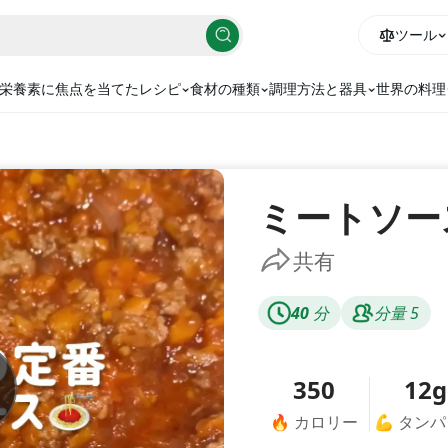
ツール
栄養素に焦点を当てたレシピ
食材の種類
調理方法と器具
世界の料理
ミートソー
共有
40
分
分量
5
350
12g
🔥
カロリー
💪
タンパ