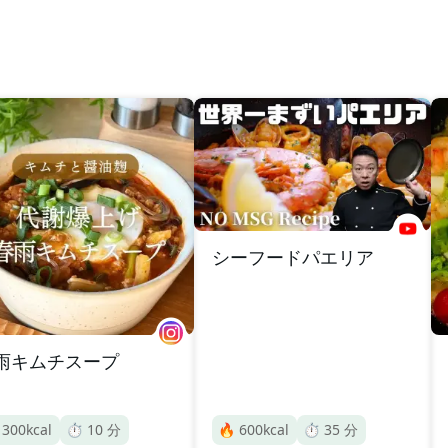
シーフードパエリア
雨キムチスープ

300
kcal
⏱️
10
分
🔥
600
kcal
⏱️
35
分