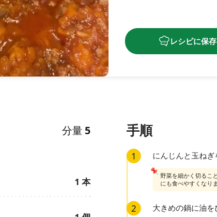
レシピに保存
手順
分量
5
1
にんじんと玉ねぎ
📌
野菜を細かく切るこ
1
本
にも食べやすくなり
2
大きめの鍋に油を
1
個