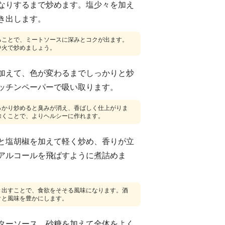
なりするまで炒めます。塩少々を加え
き出します。
ることで、ミートソースに深みとコクが出ます。
中火で炒めましょう。
加えて、色が変わるまでしっかりと炒
ッチンペーパーで吸い取ります。
っかり炒めると臭みが消え、香ばしく仕上がりま
除くことで、よりヘルシーに作れます。
と塩胡椒を加えて軽く炒め、香りが立
アルコールを飛ばすように煮詰めま
き出すことで、食欲をそそる風味になります。酒
クと風味を豊かにします。
ターソース、砂糖を加えて全体をよく