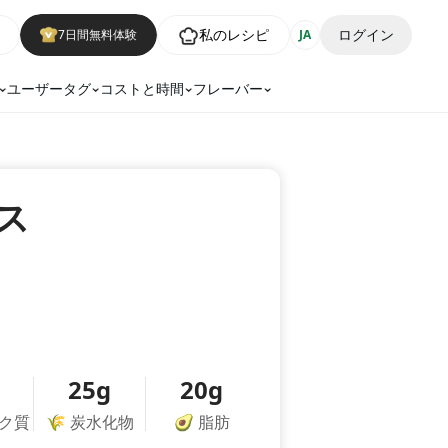
私のレシピ
ログイン
7日間無料体験
JA
ユーザータグ
コストと時間
フレーバー
ス
25g
20g
ク質
🌾
炭水化物
🥑
脂肪