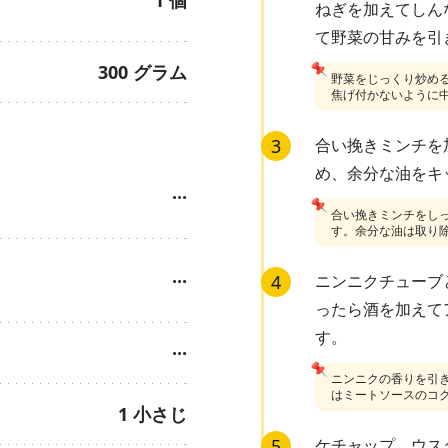
ねぎを加えてしん
て野菜の甘みを引
📌
300
グラム
野菜をじっくり炒め
焦げ付かないように
3
合い挽きミンチを
め、余分な油をキ
···
📌
合い挽きミンチをし
す。余分な油は取り
···
4
ニンニクチューブ
ったら酒を加えて
す。
···
📌
ニンニクの香りを引
はミートソースのコ
1
小さじ
5
ケチャップ、ウス