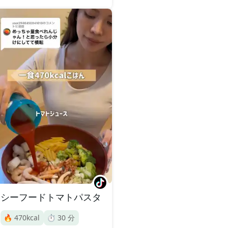
シーフードトマトパスタ
🔥
470
kcal
⏱️
30
分