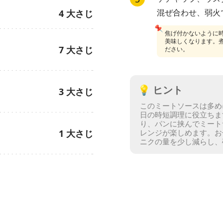
混ぜ合わせ、弱火で
4
大さじ
📌
焦げ付かないように
美味しくなります。
7
大さじ
ださい。
💡
ヒント
3
大さじ
このミートソースは多め
日の時短調理に役立ちま
り、パンに挟んでミート
1
大さじ
レンジが楽しめます。
お
ニクの量を少し減らし、