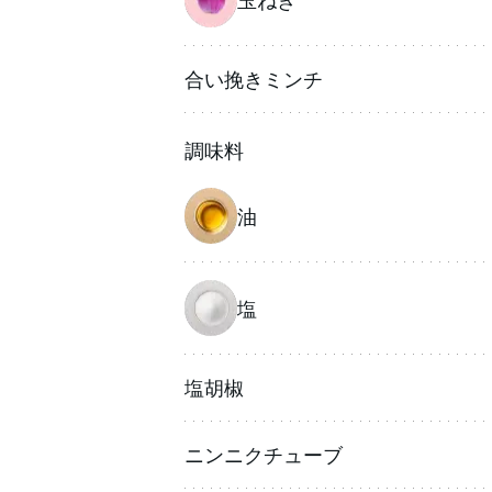
合い挽きミンチ
調味料
油
塩
塩胡椒
ニンニクチューブ