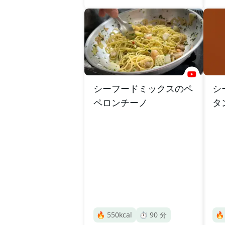
シーフードミックスのペ
シ
ペロンチーノ
タ
🔥
550
kcal
⏱️
90
分
