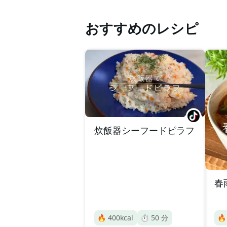
おすすめのレシピ
炊飯器シーフードピラフ
春
🔥
400
kcal
⏱️
50
分
