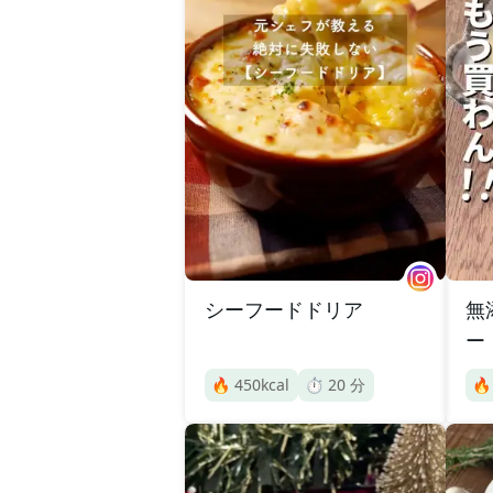
シーフードドリア
無
ー
🔥
450
kcal
⏱️
20
分
