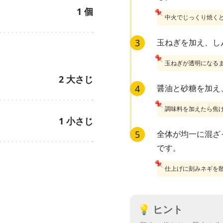
1
個
📌
中火でじっくり焼く
3
玉ねぎを加え、し
📌
玉ねぎが透明になる
2
大さじ
4
醤油と砂糖を加え
📌
調味料を加えたら焦
1
小さじ
5
全体が均一に混ざ
です。
📌
仕上げに刻みネギを
💡
ヒント