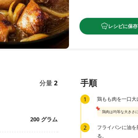
レシピに保存
手順
分量
2
1
鶏もも肉を一口大
📌
鶏肉は均等な大きさ
200
グラム
2
フライパンに油を
る。