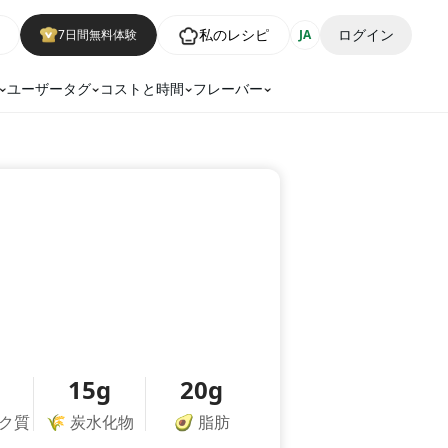
私のレシピ
ログイン
7日間無料体験
JA
ユーザータグ
コストと時間
フレーバー
15g
20g
ク質
🌾
炭水化物
🥑
脂肪