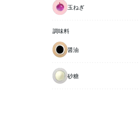
玉ねぎ
調味料
醤油
砂糖