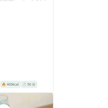
🔥
400
kcal
⏱️
50
分