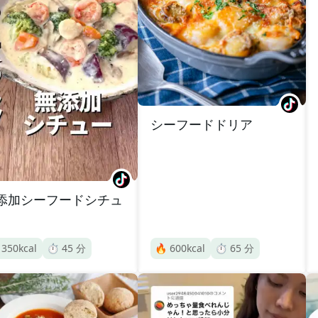
シーフードドリア
添加シーフードシチュ

350
kcal
⏱️
45
分
🔥
600
kcal
⏱️
65
分