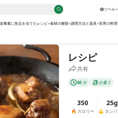
ツール
栄養素に焦点を当てたレシピ
食材の種類
調理方法と器具
世界の料理
レシピ
共有
30
分
分量
2
350
25g
🔥
カロリー
💪
タンパ