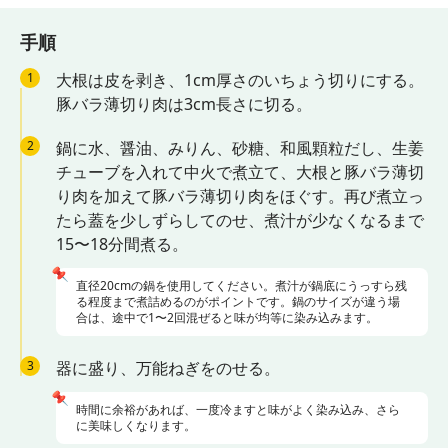
手順
1
大根は皮を剥き、1cm厚さのいちょう切りにする。
豚バラ薄切り肉は3cm長さに切る。
2
鍋に水、醤油、みりん、砂糖、和風顆粒だし、生姜
チューブを入れて中火で煮立て、大根と豚バラ薄切
り肉を加えて豚バラ薄切り肉をほぐす。再び煮立っ
たら蓋を少しずらしてのせ、煮汁が少なくなるまで
15〜18分間煮る。
📌
直径20cmの鍋を使用してください。煮汁が鍋底にうっすら残
る程度まで煮詰めるのがポイントです。鍋のサイズが違う場
合は、途中で1〜2回混ぜると味が均等に染み込みます。
3
器に盛り、万能ねぎをのせる。
📌
時間に余裕があれば、一度冷ますと味がよく染み込み、さら
に美味しくなります。