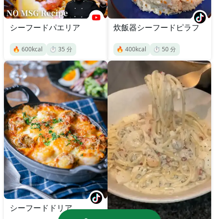
シーフードパエリア
炊飯器シーフードピラフ
🔥
600
kcal
⏱️
35
分
🔥
400
kcal
⏱️
50
分
シーフードドリア