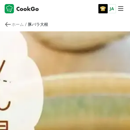
JA
/
ホーム
豚バラ大根