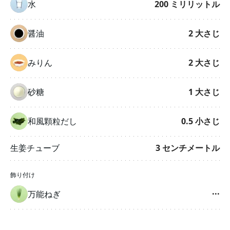
水
200
ミリリットル
醤油
2
大さじ
みりん
2
大さじ
砂糖
1
大さじ
和風顆粒だし
0.5
小さじ
生姜チューブ
3
センチメートル
飾り付け
万能ねぎ
···