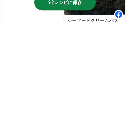
レシピに保存
シーフードクリームパス
タ
🔥
600
kcal
⏱️
65
分
🔥
700
kcal
⏱️
35
分
無限ドレッシングとシー
フードサラダ