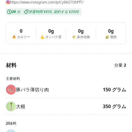
https://www.instagram.com/p/Cy9kGTOhPfT/
30
分
所要時間
¥850
,
節約する
¥2000
0
0g
0g
0g
🔥
カロリー
💪
タンパク質
🌾
炭水化物
🥑
脂肪
材料
分量
2
主要材料
豚バラ薄切り肉
150
グラム
大根
350
グラム
調味料