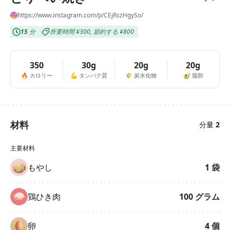
https://www.instagram.com/p/CEjRszHgySo/
15
分
所要時間
¥300
,
節約する
¥800
350
30g
20g
20g
🔥
カロリー
💪
タンパク質
🌾
炭水化物
🥑
脂肪
材料
分量
2
主要材料
もやし
1
袋
鶏ひき肉
100
グラム
卵
4
個