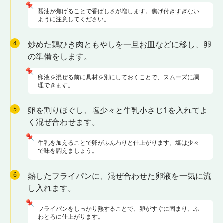
📌
醤油が焦げることで香ばしさが増します。焦げ付きすぎない
ように注意してください。
4
炒めた鶏ひき肉ともやしを一旦お皿などに移し、卵
の準備をします。
📌
卵液を混ぜる前に具材を別にしておくことで、スムーズに調
理できます。
5
卵を割りほぐし、塩少々と牛乳小さじ1を入れてよ
く混ぜ合わせます。
📌
牛乳を加えることで卵がふんわりと仕上がります。塩は少々
で味を調えましょう。
6
熱したフライパンに、混ぜ合わせた卵液を一気に流
し入れます。
📌
フライパンをしっかり熱することで、卵がすぐに固まり、ふ
わとろに仕上がります。