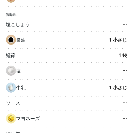
調味料
塩こしょう
···
醤油
1
小さじ
鰹節
1
袋
塩
···
牛乳
1
小さじ
ソース
···
マヨネーズ
···