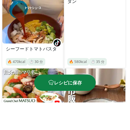
タン
シーフードトマトパスタ
🔥
470
kcal
⏱️
30
分
🔥
580
kcal
⏱️
35
分
レシピに保存
魚介類のマリネ