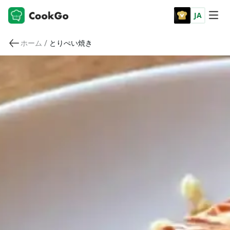
JA
/
ホーム
とりぺい焼き