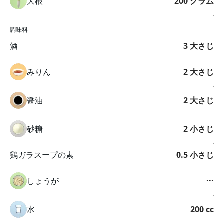
大根
200
グラム
調味料
酒
3
大さじ
みりん
2
大さじ
醤油
2
大さじ
砂糖
2
小さじ
鶏ガラスープの素
0.5
小さじ
しょうが
···
水
200
cc