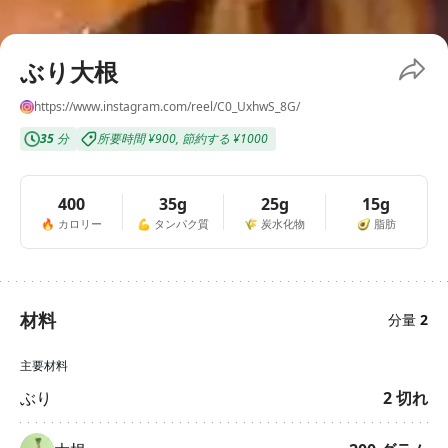
ぶり大根
https://www.instagram.com/reel/C0_UxhwS_8G/
35
分
所要時間
¥900
,
節約する
¥1000
400
35g
25g
15g
🔥
カロリー
💪
タンパク質
🌾
炭水化物
🥑
脂肪
材料
分量
2
主要材料
ぶり
2
切れ