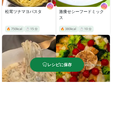
松茸ツナマヨパスタ
激痩せシーフードミック
ス
🔥
750
kcal
⏱️
15
分
🔥
380
kcal
⏱️
10
分
レシピに保存
カマンベールチーズとシ
ーフードのアヒージョ