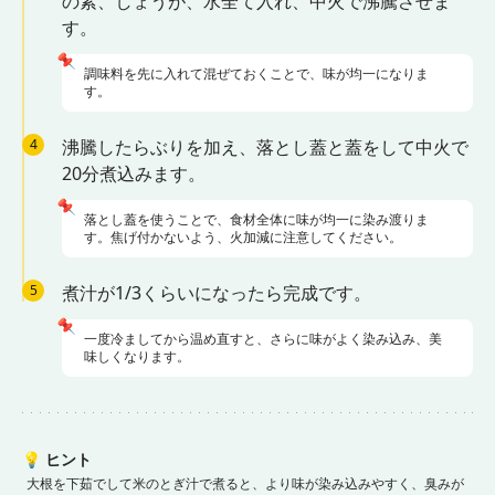
の素、しょうが、水全て入れ、中火で沸騰させま
す。
📌
調味料を先に入れて混ぜておくことで、味が均一になりま
す。
4
沸騰したらぶりを加え、落とし蓋と蓋をして中火で
20分煮込みます。
📌
落とし蓋を使うことで、食材全体に味が均一に染み渡りま
す。焦げ付かないよう、火加減に注意してください。
5
煮汁が1/3くらいになったら完成です。
📌
一度冷ましてから温め直すと、さらに味がよく染み込み、美
味しくなります。
💡
ヒント
大根を下茹でして米のとぎ汁で煮ると、より味が染み込みやすく、臭みが