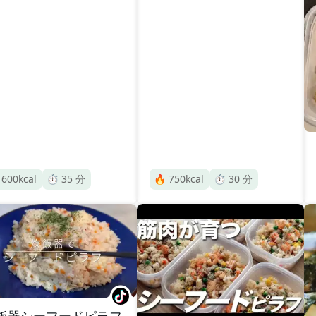

600
kcal
⏱️
35
分
🔥
750
kcal
⏱️
30
分
飯器シーフードピラフ