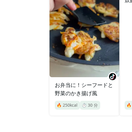
お弁当に！シーフードと
野菜のかき揚げ風
🔥
250
kcal
⏱️
30
分
