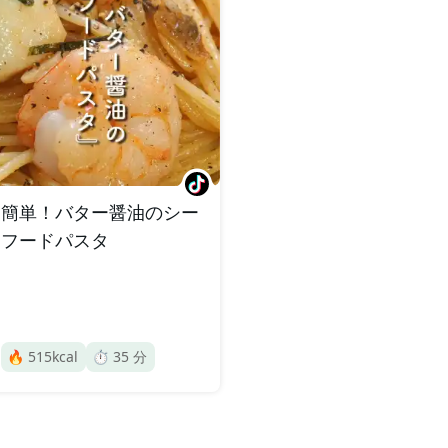
簡単！バター醤油のシー
フードパスタ
🔥
515
kcal
⏱️
35
分