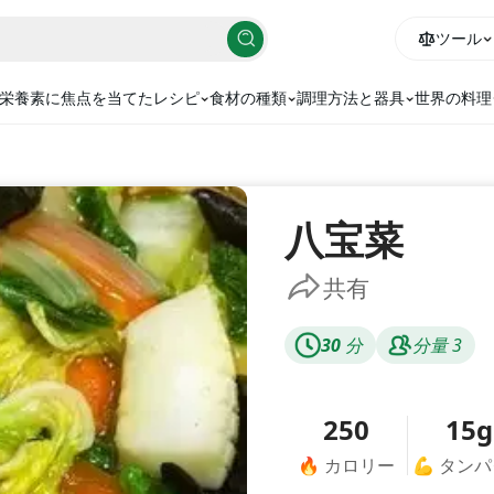
ツール
栄養素に焦点を当てたレシピ
食材の種類
調理方法と器具
世界の料理
八宝菜
共有
30
分
分量
3
250
15g
🔥
カロリー
💪
タンパ