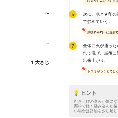
白菜がしんなりする
···
6
次に、水と★印の
で炒めていく。
📌
調味料を均一に混ぜ
···
7
全体に火が通った
れて混ぜ、最後に
出来上がり。
1
大さじ
📌
トロミがつくまでし
💡
ヒント
むきえびの臭みが気にな
栗粉で軽く揉み込んだ後
い場合は醤油を少し足し