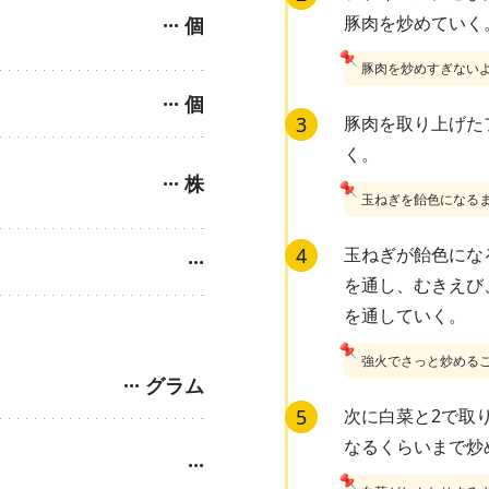
豚肉を炒めていく
···
個
📌
豚肉を炒めすぎない
···
個
3
豚肉を取り上げた
く。
···
株
📌
玉ねぎを飴色になる
4
玉ねぎが飴色にな
···
を通し、むきえび
を通していく。
📌
強火でさっと炒める
···
グラム
5
次に白菜と2で取
なるくらいまで炒
···
📌