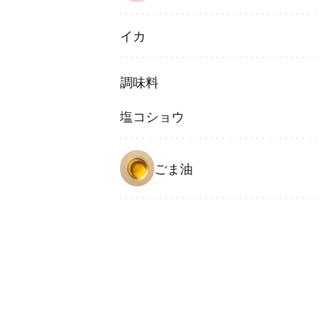
イカ
調味料
塩コショウ
ごま油