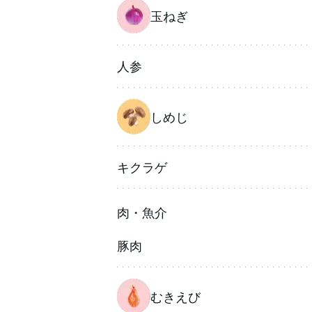
玉ねぎ
人参
しめじ
キクラゲ
肉・魚介
豚肉
むきえび