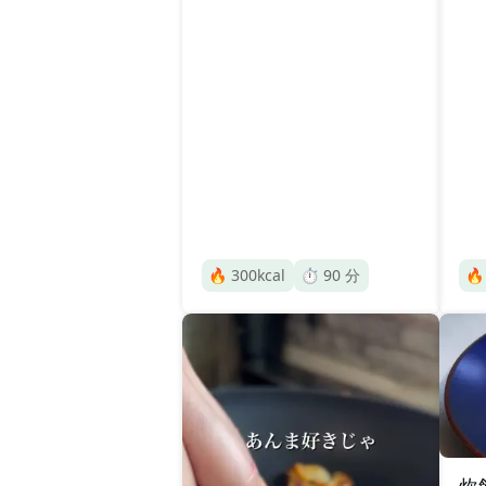
🔥
300
kcal
⏱️
90
分

炊