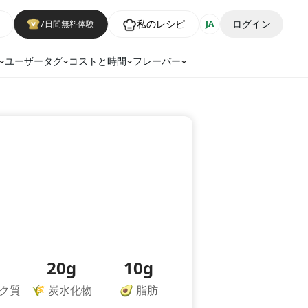
私のレシピ
ログイン
7日間無料体験
JA
ユーザータグ
コストと時間
フレーバー
20g
10g
ク質
🌾
炭水化物
🥑
脂肪