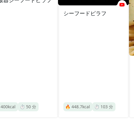
シーフードピラフ

400
kcal
⏱️
50
分
🔥
448.7
kcal
⏱️
103
分