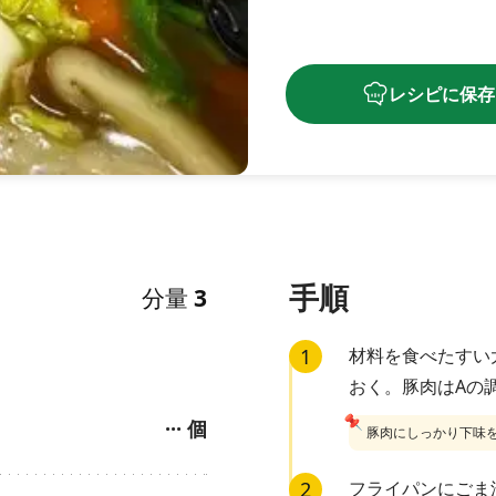
レシピに保存
手順
分量
3
1
材料を食べたすい
おく。豚肉はAの
📌
···
個
豚肉にしっかり下味
2
フライパンにごま