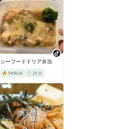
シーフードドリア弁当
🔥
540
kcal
⏱️
25
分