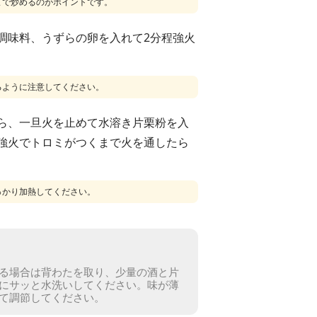
まで炒めるのがポイントです。
調味料、うずらの卵を入れて2分程強火
るように注意してください。
ら、一旦火を止めて水溶き片栗粉を入
強火でトロミがつくまで火を通したら
っかり加熱してください。
る場合は背わたを取り、少量の酒と片
にサッと水洗いしてください。
味が薄
て調節してください。