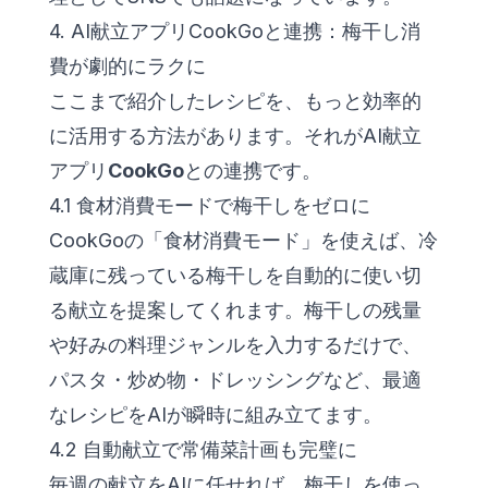
4. AI献立アプリCookGoと連携：梅干し消
費が劇的にラクに
ここまで紹介したレシピを、もっと効率的
に活用する方法があります。それがAI献立
アプリ
CookGo
との連携です。
4.1 食材消費モードで梅干しをゼロに
CookGoの「食材消費モード」を使えば、冷
蔵庫に残っている梅干しを自動的に使い切
る献立を提案してくれます。梅干しの残量
や好みの料理ジャンルを入力するだけで、
パスタ・炒め物・ドレッシングなど、最適
なレシピをAIが瞬時に組み立てます。
4.2 自動献立で常備菜計画も完璧に
毎週の献立をAIに任せれば、梅干しを使っ