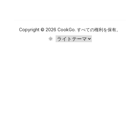
をサポートし
と簡単に楽し
まで徹底解
のデータに基
食べ
ます。
養と良
く。
算方法
説。理想的な
菜活用
づく春野菜の
タンパク質・
栄養価と、栄
て、健
い気分
と実践
法
脂質・糖質の
養士監修の簡
バランスを栄
単レシピ。食
康にや
を手に
レシピ
Copyright ©
2026
CookGo
.
すべての権利を保有。
養管理アプリ
材管理アプリ
せる
入れよ
で簡単に管理
CookGoで無
する方法をご
駄なく賢く調
う
紹介します。
理する方法も
解説します。