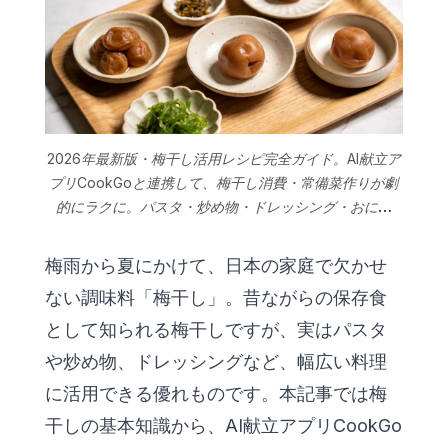
2026年最新版・梅干し活用レシピ完全ガイド。AI献立ア
プリCookGoと連携して、梅干し消費・常備菜作りが劇
的にラクに。パスタ・炒め物・ドレッシング・おにぎ
り・肉料理など8選を詳しく解説。
梅雨から夏にかけて、日本の家庭で欠かせ
ない調味料「梅干し」。昔ながらの保存食
として知られる梅干しですが、実はパスタ
や炒め物、ドレッシングなど、幅広い料理
に活用できる優れものです。本記事では梅
干しの基本知識から、AI献立アプリ
CookGo