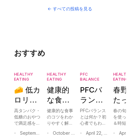
←
すべての投稿を見る
おすすめ
HEALTHY
HEALTHY
PFC
HEALTHY
EATING
EATING
BALANCE
EATING
🧀 低カ
健康的
PFCバ
春野菜
ロリー
な食事
ランス
たっぷ
おやつ
は難し
完全ガ
り！節
高タンパク・
健康的な食事
PFCバランス
春の旬の野菜
低糖のおやつ
のコツをわか
とは何か？初
を使った節約
おすす
くな
イド：
約＆時
で満足感を得
りやすく解
心者でもわか
＆時短レシピ
め：お
い！簡
初心者
短レシ
ながら体重管
説。CookGo
る計算方法か
をご紹介。日
September 05, 2025
October 24, 2025
April 22, 2026
April 25, 202
•
•
•
•
理と健康維持
で料理をもっ
ら実践レシピ
本農林水産省
いしく
単に栄
向け計
ピ：野