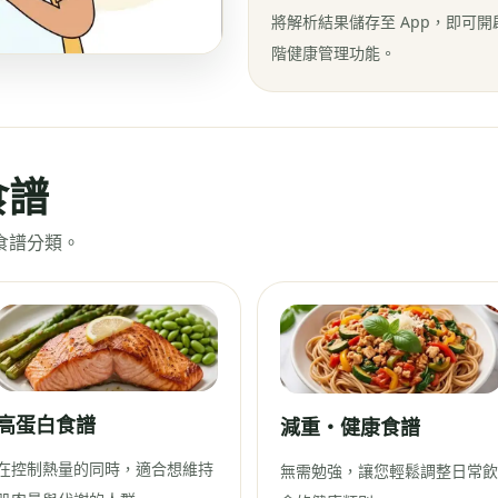
將解析結果儲存至 App，即可
階健康管理功能。
食譜
食譜分類。
高蛋白食譜
減重・健康食譜
在控制熱量的同時，適合想維持
無需勉強，讓您輕鬆調整日常飲