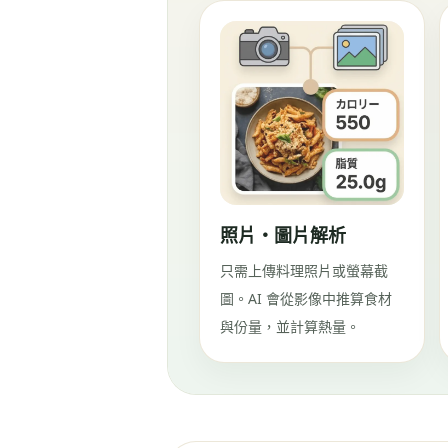
照片・圖片解析
只需上傳料理照片或螢幕截
圖。AI 會從影像中推算食材
與份量，並計算熱量。