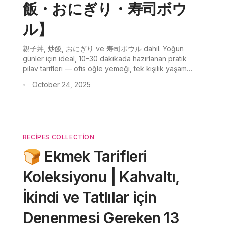
飯・おにぎり・寿司ボウ
ル】
親子丼, 炒飯, おにぎり ve 寿司ボウル dahil. Yoğun
günler için ideal, 10–30 dakikada hazırlanan pratik
pilav tarifleri — ofis öğle yemeği, tek kişilik yaşam
veya akşam yemekleri için.
October 24, 2025
•
RECIPES COLLECTION
🍞 Ekmek Tarifleri
Koleksiyonu | Kahvaltı,
İkindi ve Tatlılar için
Denenmesi Gereken 13