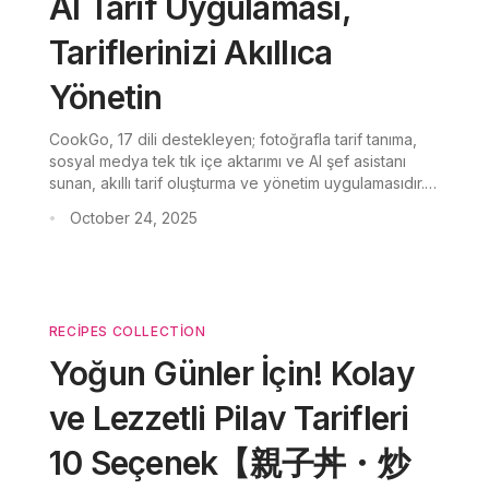
AI Tarif Uygulaması,
Tariflerinizi Akıllıca
Yönetin
CookGo, 17 dili destekleyen; fotoğrafla tarif tanıma,
sosyal medya tek tık içe aktarımı ve AI şef asistanı
sunan, akıllı tarif oluşturma ve yönetim uygulamasıdır.
Tarifleri kolayca yönetin ve sınıflandırın.
October 24, 2025
•
RECIPES COLLECTION
Yoğun Günler İçin! Kolay
ve Lezzetli Pilav Tarifleri
10 Seçenek【親子丼・炒