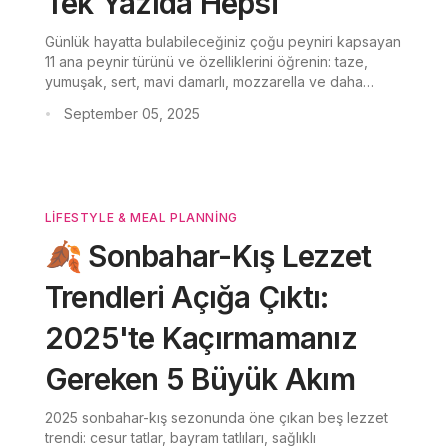
Tek Yazıda Hepsi
Günlük hayatta bulabileceğiniz çoğu peyniri kapsayan
11 ana peynir türünü ve özelliklerini öğrenin: taze,
yumuşak, sert, mavi damarlı, mozzarella ve daha
fazlası.
September 05, 2025
•
LIFESTYLE & MEAL PLANNING
🍂 Sonbahar-Kış Lezzet
Trendleri Açığa Çıktı:
2025'te Kaçırmamanız
Gereken 5 Büyük Akım
2025 sonbahar-kış sezonunda öne çıkan beş lezzet
trendi: cesur tatlar, bayram tatlıları, sağlıklı