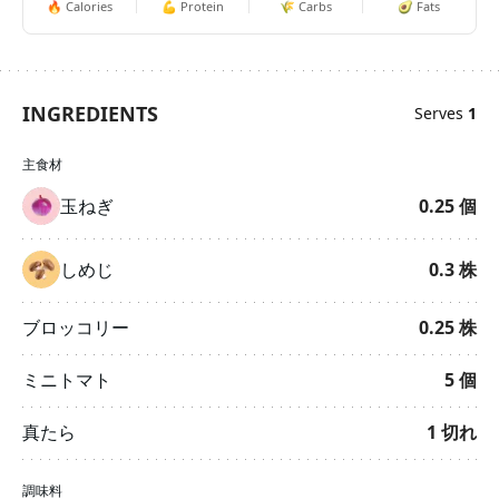
🔥
Calories
💪
Protein
🌾
Carbs
🥑
Fats
INGREDIENTS
Serves
1
主食材
玉ねぎ
0.25
個
しめじ
0.3
株
ブロッコリー
0.25
株
ミニトマト
5
個
真たら
1
切れ
調味料