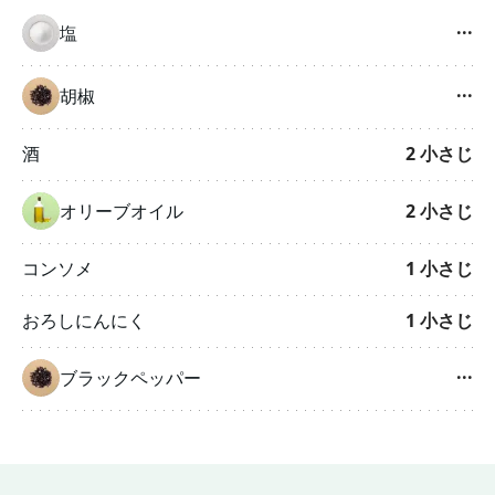
塩
···
胡椒
···
酒
2
小さじ
オリーブオイル
2
小さじ
コンソメ
1
小さじ
おろしにんにく
1
小さじ
ブラックペッパー
···