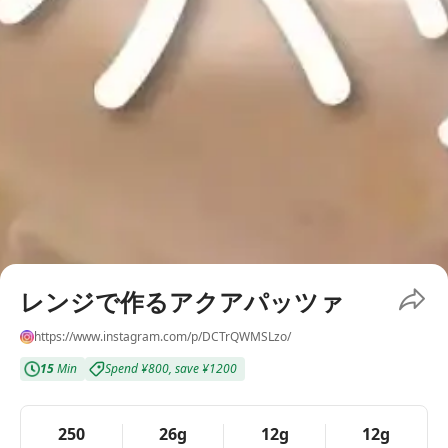
レンジで作るアクアパッツァ
https://www.instagram.com/p/DCTrQWMSLzo/
15
Min
Spend
¥800
,
save
¥1200
250
26g
12g
12g