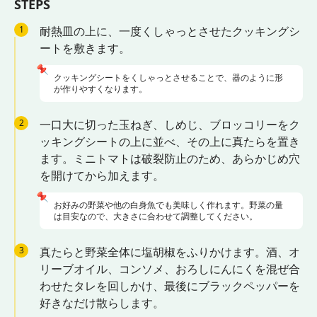
STEPS
1
耐熱皿の上に、一度くしゃっとさせたクッキングシ
ートを敷きます。
📌
クッキングシートをくしゃっとさせることで、器のように形
が作りやすくなります。
2
一口大に切った玉ねぎ、しめじ、ブロッコリーをク
ッキングシートの上に並べ、その上に真たらを置き
ます。ミニトマトは破裂防止のため、あらかじめ穴
を開けてから加えます。
📌
お好みの野菜や他の白身魚でも美味しく作れます。野菜の量
は目安なので、大きさに合わせて調整してください。
3
真たらと野菜全体に塩胡椒をふりかけます。酒、オ
リーブオイル、コンソメ、おろしにんにくを混ぜ合
わせたタレを回しかけ、最後にブラックペッパーを
好きなだけ散らします。