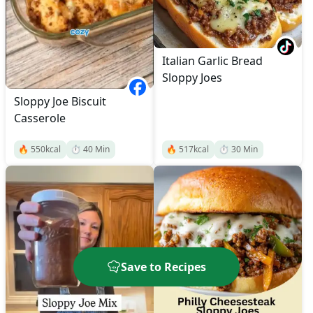
Italian Garlic Bread
Sloppy Joes
Sloppy Joe Biscuit
Casserole
🔥
550
kcal
⏱️
40
Min
🔥
517
kcal
⏱️
30
Min
Save to Recipes