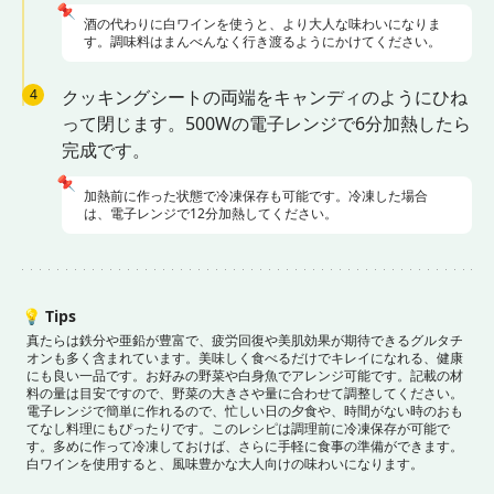
📌
酒の代わりに白ワインを使うと、より大人な味わいになりま
す。調味料はまんべんなく行き渡るようにかけてください。
4
クッキングシートの両端をキャンディのようにひね
って閉じます。500Wの電子レンジで6分加熱したら
完成です。
📌
加熱前に作った状態で冷凍保存も可能です。冷凍した場合
は、電子レンジで12分加熱してください。
💡
Tips
真たらは鉄分や亜鉛が豊富で、疲労回復や美肌効果が期待できるグルタチ
オンも多く含まれています。美味しく食べるだけでキレイになれる、健康
にも良い一品です。
お好みの野菜や白身魚でアレンジ可能です。記載の材
料の量は目安ですので、野菜の大きさや量に合わせて調整してください。
電子レンジで簡単に作れるので、忙しい日の夕食や、時間がない時のおも
てなし料理にもぴったりです。
このレシピは調理前に冷凍保存が可能で
す。多めに作って冷凍しておけば、さらに手軽に食事の準備ができます。
白ワインを使用すると、風味豊かな大人向けの味わいになります。