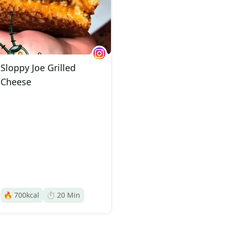
Sloppy Joe Grilled
Cheese
🔥
700
kcal
⏱️
20
Min