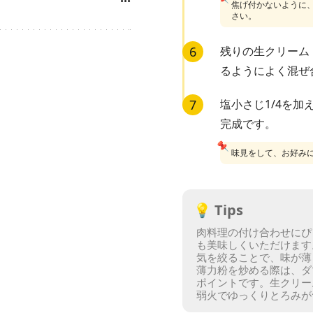
···
焦げ付かないように
さい。
6
残りの生クリーム
るようによく混ぜ
7
塩小さじ1/4を
完成です。
📌
味見をして、お好み
💡
Tips
肉料理の付け合わせにぴ
も美味しくいただけます
気を絞ることで、味が薄
薄力粉を炒める際は、ダ
ポイントです。
生クリー
弱火でゆっくりとろみが