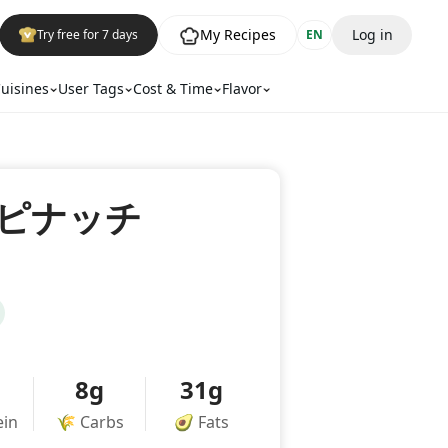
My Recipes
Log in
Try free for 7 days
EN
uisines
User Tags
Cost & Time
Flavor
ピナッチ
8g
31g
ein
🌾
Carbs
🥑
Fats