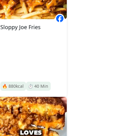
Sloppy Joe Fries
🔥
880
kcal
⏱️
40
Min