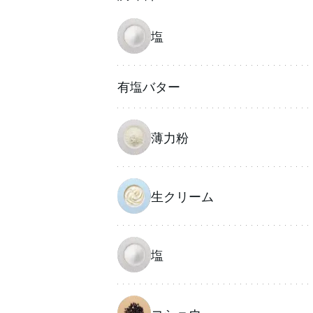
塩
有塩バター
薄力粉
生クリーム
塩