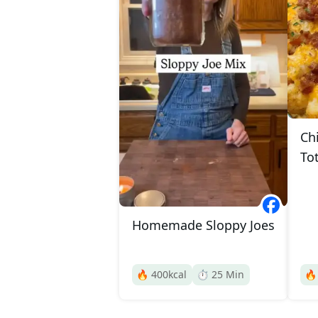
Ch
To
Homemade Sloppy Joes
🔥
400
kcal
⏱️
25
Min
