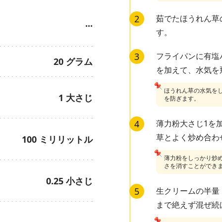
2
茹でたほうれん草
···
す。
3
フライパンに有塩
20
グラム
を加えて、水気を
📌
ほうれん草の水気を
1
大さじ
を防ぎます。
4
薄力粉大さじ1を
草とよく炒め合わ
100
ミリリットル
📌
薄力粉をしっかり炒
さを消すことができ
0.25
小さじ
5
生クリームの半量
まで絶えず混ぜ続
📌