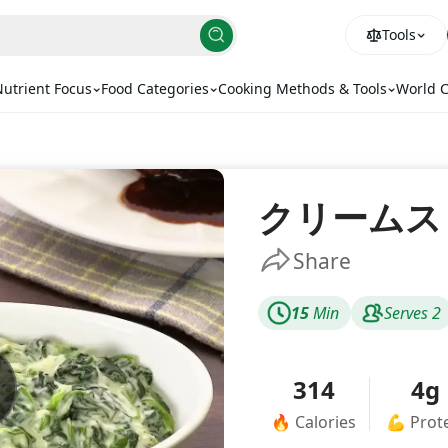
Tools
utrient Focus
Food Categories
Cooking Methods & Tools
World C
クリームス
Share
15
Min
Serves
2
314
4g
🔥
Calories
💪
Prot