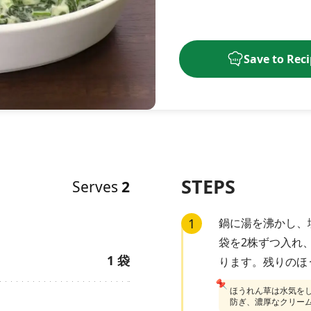
Save to Rec
STEPS
Serves
2
1
鍋に湯を沸かし、
袋を2株ずつ入れ
1
袋
ります。残りのほ
📌
ほうれん草は水気を
防ぎ、濃厚なクリー