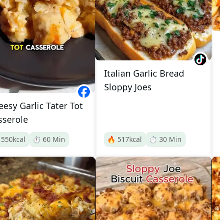
Italian Garlic Bread
Sloppy Joes
eesy Garlic Tater Tot
sserole

550
kcal
⏱️
60
Min
🔥
517
kcal
⏱️
30
Min