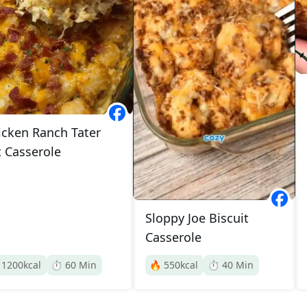
icken Ranch Tater
t Casserole
Sloppy Joe Biscuit
Casserole

1200
kcal
⏱️
60
Min
🔥
550
kcal
⏱️
40
Min