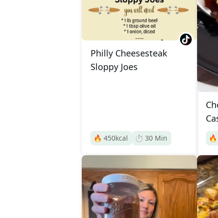
Philly Cheesesteak
Sloppy Joes
Ch
Ca
🔥
450
kcal
⏱️
30
Min
