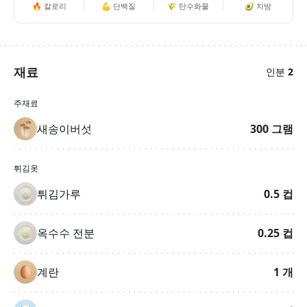
🔥
칼로리
💪
단백질
🌾
탄수화물
🥑
지방
재료
인분
2
주재료
새송이버섯
300
그램
튀김옷
튀김가루
0.5
컵
옥수수 전분
0.25
컵
계란
1
개