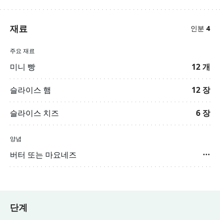
재료
인분
4
주요 재료
미니 빵
12
개
슬라이스 햄
12
장
슬라이스 치즈
6
장
양념
버터 또는 마요네즈
···
단계