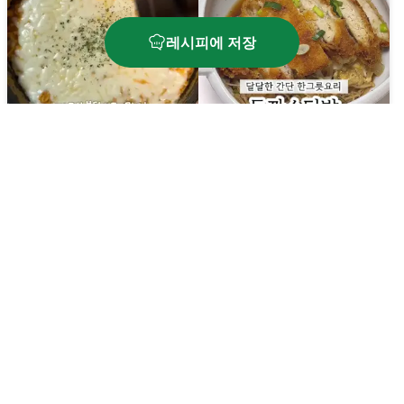
레시피에 저장
까르보불닭 리조또
돈까스덮밥
🔥
600
kcal
⏱️
20
분
🔥
800
kcal
⏱️
15
분