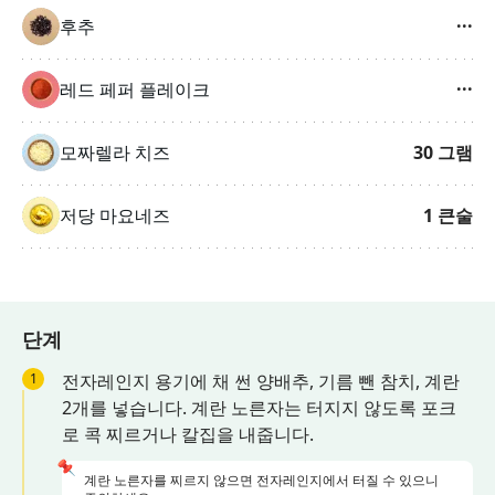
후추
···
레드 페퍼 플레이크
···
모짜렐라 치즈
30
그램
저당 마요네즈
1
큰술
단계
1
전자레인지 용기에 채 썬 양배추, 기름 뺀 참치, 계란
2개를 넣습니다. 계란 노른자는 터지지 않도록 포크
로 콕 찌르거나 칼집을 내줍니다.
📌
계란 노른자를 찌르지 않으면 전자레인지에서 터질 수 있으니