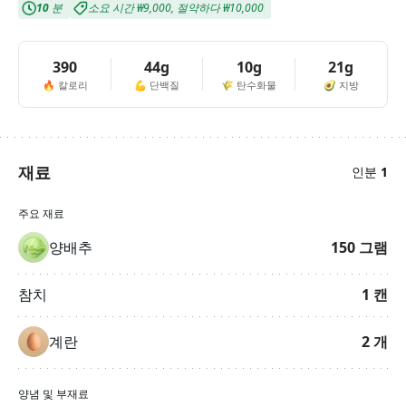
10
분
소요 시간
₩9,000
,
절약하다
₩10,000
390
44g
10g
21g
🔥
칼로리
💪
단백질
🌾
탄수화물
🥑
지방
재료
인분
1
주요 재료
양배추
150
그램
참치
1
캔
계란
2
개
양념 및 부재료