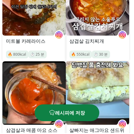
미트볼 카레라이스
삼겹살 김치찌개
🔥
800
kcal
⏱️
25
분
🔥
550
kcal
⏱️
30
분
레시피에 저장
삼겹살과 매콤 마요 소스
살빠지는 애그마요 샌드위