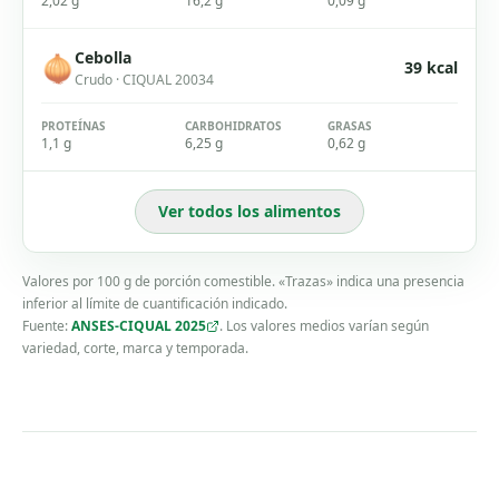
2,02 g
16,2 g
0,09 g
Cebolla
🧅
39
kcal
Crudo
· CIQUAL
20034
PROTEÍNAS
CARBOHIDRATOS
GRASAS
1,1 g
6,25 g
0,62 g
Ver todos los alimentos
Valores por 100 g de porción comestible. «Trazas» indica una presencia
inferior al límite de cuantificación indicado.
Fuente:
ANSES-CIQUAL 2025
.
Los valores medios varían según
variedad, corte, marca y temporada.