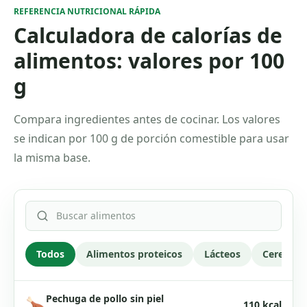
REFERENCIA NUTRICIONAL RÁPIDA
Calculadora de calorías de
alimentos: valores por 100
g
Compara ingredientes antes de cocinar. Los valores
se indican por 100 g de porción comestible para usar
la misma base.
Buscar alimentos
Todos
Alimentos proteicos
Lácteos
Cereales 
Pechuga de pollo sin piel
🍗
110
kcal