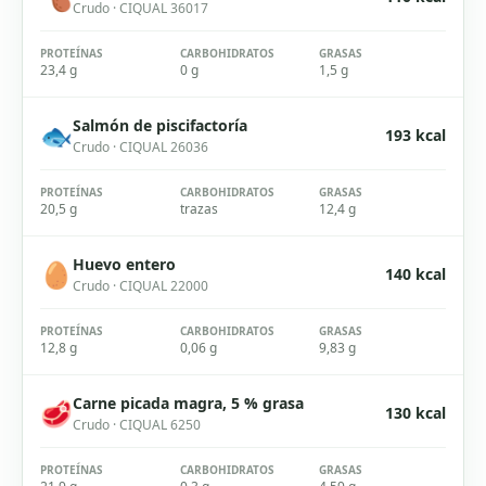
Crudo
· CIQUAL
36017
PROTEÍNAS
CARBOHIDRATOS
GRASAS
23,4 g
0 g
1,5 g
Salmón de piscifactoría
🐟
193
kcal
Crudo
· CIQUAL
26036
PROTEÍNAS
CARBOHIDRATOS
GRASAS
20,5 g
trazas
12,4 g
Huevo entero
🥚
140
kcal
Crudo
· CIQUAL
22000
PROTEÍNAS
CARBOHIDRATOS
GRASAS
12,8 g
0,06 g
9,83 g
Carne picada magra, 5 % grasa
🥩
130
kcal
Crudo
· CIQUAL
6250
PROTEÍNAS
CARBOHIDRATOS
GRASAS