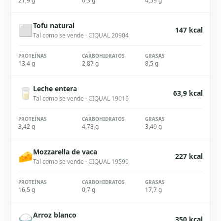
21,9 g
0,3 g
4,59 g
Tofu natural
⬜
147
kcal
Tal como se vende
· CIQUAL
20904
PROTEÍNAS
CARBOHIDRATOS
GRASAS
13,4 g
2,87 g
8,5 g
Leche entera
🥛
63,9
kcal
Tal como se vende
· CIQUAL
19016
PROTEÍNAS
CARBOHIDRATOS
GRASAS
3,42 g
4,78 g
3,49 g
Mozzarella de vaca
🧀
227
kcal
Tal como se vende
· CIQUAL
19590
PROTEÍNAS
CARBOHIDRATOS
GRASAS
16,5 g
0,7 g
17,7 g
Arroz blanco
🍚
350
kcal