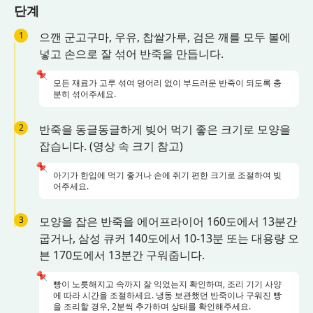
단계
1
으깬 군고구마, 우유, 찹쌀가루, 검은 깨를 모두 볼에
넣고 손으로 잘 섞어 반죽을 만듭니다.
📌
모든 재료가 고루 섞여 덩어리 없이 부드러운 반죽이 되도록 충
분히 섞어주세요.
2
반죽을 동글동글하게 빚어 먹기 좋은 크기로 모양을
잡습니다. (영상 속 크기 참고)
📌
아기가 한입에 먹기 좋거나 손에 쥐기 편한 크기로 조절하여 빚
어주세요.
3
모양을 잡은 반죽을 에어프라이어 160도에서 13분간
굽거나, 삼성 큐커 140도에서 10-13분 또는 대용량 오
븐 170도에서 13분간 구워줍니다.
📌
빵이 노릇해지고 속까지 잘 익었는지 확인하며, 조리 기기 사양
에 따라 시간을 조절하세요. 냉동 보관했던 반죽이나 구워진 빵
을 조리할 경우, 2분씩 추가하며 상태를 확인해주세요.