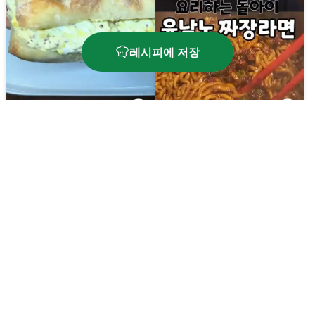
레시피에 저장
살빠지는 애그마요 샌드위
윤남노 짜장라면
치
🔥
520
kcal
⏱️
10
분
🔥
550
kcal
⏱️
10
분