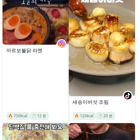
까르보불닭 라멘
새송이버섯 조림
🔥
750
kcal
⏱️
12
분
🔥
120
kcal
⏱️
20
분