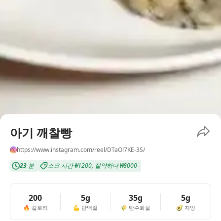
아기 깨찰빵
https://www.instagram.com/reel/DTaOl7KE-3S/
23
분
소요 시간
₩1200
,
절약하다
₩8000
200
5g
35g
5g
🔥
칼로리
💪
단백질
🌾
탄수화물
🥑
지방