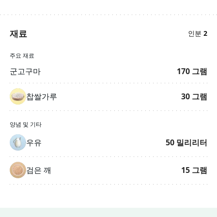
재료
인분
2
주요 재료
군고구마
170
그램
찹쌀가루
30
그램
양념 및 기타
우유
50
밀리리터
검은 깨
15
그램