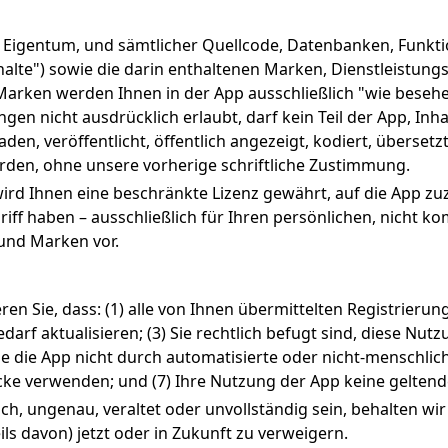
 Eigentum, und sämtlicher Quellcode, Datenbanken, Funktion
alte") sowie die darin enthaltenen Marken, Dienstleistun
d Marken werden Ihnen in der App ausschließlich "wie bese
gen nicht ausdrücklich erlaubt, darf kein Teil der App, Inh
n, veröffentlicht, öffentlich angezeigt, kodiert, übersetzt, 
rden, ohne unsere vorherige schriftliche Zustimmung.
wird Ihnen eine beschränkte Lizenz gewährt, auf die App z
f haben – ausschließlich für Ihren persönlichen, nicht kom
und Marken vor.
n Sie, dass: (1) alle von Ihnen übermittelten Registrierun
Bedarf aktualisieren; (3) Sie rechtlich befugt sind, diese Nu
Sie die App nicht durch automatisierte oder nicht-menschlich
ecke verwenden; und (7) Ihre Nutzung der App keine geltend
ch, ungenau, veraltet oder unvollständig sein, behalten wir
ls davon) jetzt oder in Zukunft zu verweigern.